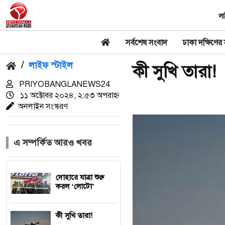
লা
সর্বশেষ সংবাদ
ঢাকা দক্ষিণের
/
লাইফ স্টাইল
কী সুখি তারা!
PRIYOBANGLANEWS24
১১ অক্টোবর ২০২৪, ২:৫৩ অপরাহ্ন
অনলাইন সংস্করণ
এ সম্পর্কিত আরও খবর
দোহারে যাত্রা শুরু
করল ‘লোটো’
কী সুখি তারা!