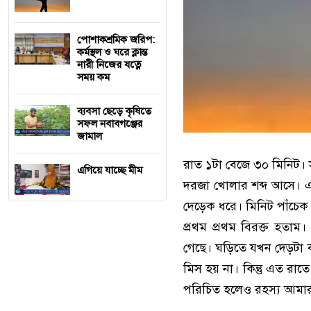
পোশাকশ্রমিক জরিপ:
কর্মস্থল ও ঘরে ক্লান্ত
নারী নিজের যত্নে
সময় কম
ব্যবসা ছেড়ে কৃষিতে
সফল নবাবগঞ্জের
জামাল
রাত ১টা বেজে ৩০ মিনিট।
এগিয়ে যাচ্ছে মীম
দরজা খোলার শব্দ আসে। এ
দেড়েক ধরে। মিনিট পাঁচেক
প্রথম প্রথম বিরক্ত হতা
গেছে। ঘড়িতে যখন দেড়টা 
মিস হয় না। কিন্তু এত রা
পরিচিত হলেও রহস্য আমার