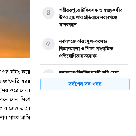
৪
শরীয়তপুরে চিকিৎসক ও স্বাস্থ্যকর্মীর
উপর হামলার প্রতিবাদে নবাবগঞ্জে
মানববন্ধন
৫
নবাবগঞ্জে আন্তঃস্কুল-কলেজ
বিজ্ঞানমেলা ও শিক্ষা-সাংস্কৃতিক
প্রতিযোগিতার উদ্বোধন
ট পর ঘটাং করে
৬
নবাবগঞ্জে তিনদিন ব্যাপী ভূমি সেবা
মেলার উদ্বোধন
য়াজ শুনছি বছর
সর্বশেষ সব খবর
্যময় করে দেয়।
৭
ঈদুল আজহা: নবাবগঞ্জের বারুয়াখালি
ীবনে যেন মিশে
পশুর হাটে চলছে প্রস্তুতি
িক বাজেও তাই।
টনার সাথে আমি
৮
নবাবগঞ্জে পরিস্কার পরিচ্ছন্নতা অভিযানে
এমপি