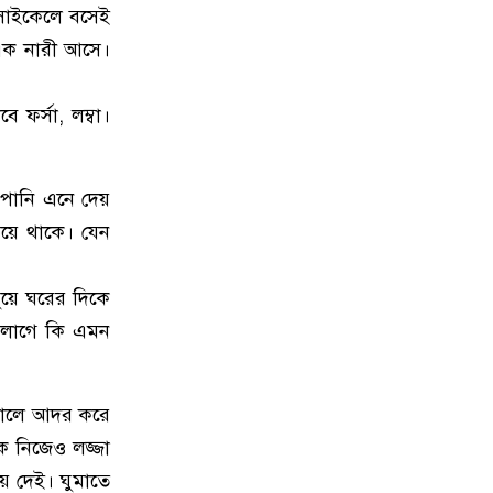
 সাইকেলে বসেই
৯
পপুলার লাইফ ইন্স্যুরেন্স পিএলসির
 এক নারী আসে।
নবাবগঞ্জ অঞ্চলে বার্ষিক সম্মেলন ও চেক
হস্তান্তর
ফর্সা, লম্বা।
১০
আবু সাঈদ হত্যা মামলা: বেরোবি’র
সাবেক ভিসি হাসিবুর রশীদকে
কারাগারে প্রেরণ
 পানি এনে দেয়
ঁড়িয়ে থাকে। যেন
১১
দোহারের চৈতাবাতরে মাদকবিরোধী
সভা অনুষ্ঠিত
ধুয়ে ঘরের দিকে
জব লাগে কি এমন
১২
নবাবগঞ্জে কিউডি পণ্যের প্রদর্শন ও
প্রযুক্তিভিত্তিক মতবিনিময় সভা
 গালে আদর করে
১৩
দোহারে বসতবাড়িতে সংঘবদ্ধ
শক নিজেও লজ্জা
ডাকাতদলের হানা, ৫৫ ভরি স্বর্ণালংকার
ে দেই। ঘুমাতে
ও নগদ টাকা লুট