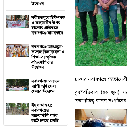
উদ্বোধন
শরীয়তপুরে চিকিৎসক
ও স্বাস্থ্যকর্মীর উপর
হামলার প্রতিবাদে
নবাবগঞ্জে মানববন্ধন
নবাবগঞ্জে আন্তঃস্কুল-
কলেজ বিজ্ঞানমেলা ও
শিক্ষা-সাংস্কৃতিক
প্রতিযোগিতার
উদ্বোধন
ঢাকার নবাবগঞ্জে স্বেচ্ছাস
নবাবগঞ্জে তিনদিন
ব্যাপী ভূমি সেবা
মেলার উদ্বোধন
বৃহস্পতিবার (২২ জুন) স
সভাপতিত্ব করেন সংগঠনের প
ঈদুল আজহা:
নবাবগঞ্জের
বারুয়াখালি পশুর
হাটে চলছে প্রস্তুতি