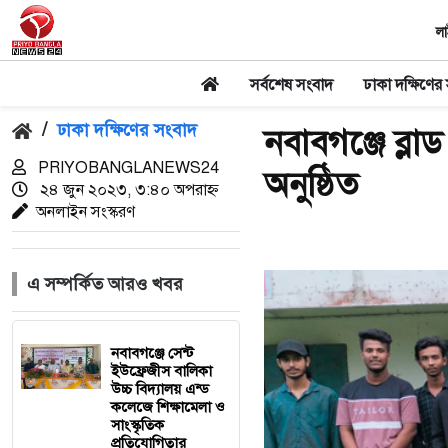
লা
সর্বশেষ সংবাদ
ঢাকা দক্ষিণের
/
ঢাকা দক্ষিণের সংবাদ
নবাবগঞ্জে ব্
PRIYOBANGLANEWS24
অনুষ্ঠিত
২৪ জুন ২০২৩, ৩:৪০ অপরাহ্ন
অনলাইন সংস্করণ
এ সম্পর্কিত আরও খবর
নবাবগঞ্জে সেন্ট
ইউফ্রেজীস বালিকা
উচ্চ বিদ্যালয় এন্ড
কলেজে শিক্ষামেলা ও
সাংস্কৃতিক
প্রতিযোগিতার