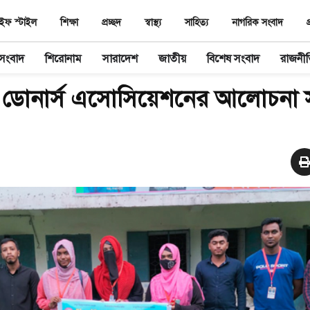
ইফ স্টাইল
শিক্ষা
প্রচ্ছদ
স্বাস্থ‌্য
সাহিত‌্য
নাগরিক সংবাদ
প
 সংবাদ
শিরোনাম
সারাদেশ
জাতীয়
বিশেষ সংবাদ
রাজনী
লাড ডোনার্স এসোসিয়েশনের আলোচনা