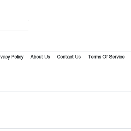
১৪
টি-টেন ক্রিকেট টুর্নামেন্ট: কাশিমপুরকে
হারিয়ে নতুন বান্দুরা অরুণাচল সংঘ
চ্যাম্পিয়ন
১৫
নবাবগঞ্জে বিএনপি নেতাকে হত্যা চেষ্টার
প্রতিবাদে বিক্ষোভ মিছিল ও মানববন্ধন
ivacy Policy
About Us
Contact Us
Terms Of Service
১৬
নবাবগঞ্জে বিএনপি নেতা ও তার
শাশুড়িকে কুপিয়ে জখম
১৭
নবাবগঞ্জের পাঁচ ব্যবসা প্রতিষ্ঠানে আগুন,
প্রায় ৩০ লাখ টাকা ক্ষতি
১৮
আওয়ামী আমলের প্রভাব খাটানো
ইউএনও আলমগীর এখন মুক্তিযোদ্ধা
মন্ত্রনালয়ের উপসচিব!