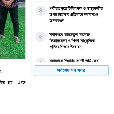
৪
শরীয়তপুরে চিকিৎসক ও স্বাস্থ্যকর্মীর
উপর হামলার প্রতিবাদে নবাবগঞ্জে
মানববন্ধন
৫
নবাবগঞ্জে আন্তঃস্কুল-কলেজ
বিজ্ঞানমেলা ও শিক্ষা-সাংস্কৃতিক
প্রতিযোগিতার উদ্বোধন
৬
নবাবগঞ্জে তিনদিন ব্যাপী ভূমি সেবা
মেলার উদ্বোধন
সর্বশেষ সব খবর
ে।
৭
ঈদুল আজহা: নবাবগঞ্জের বারুয়াখালি
্ঠিত হয়। এতে
পশুর হাটে চলছে প্রস্তুতি
৮
নবাবগঞ্জে পরিস্কার পরিচ্ছন্নতা অভিযানে
এমপি