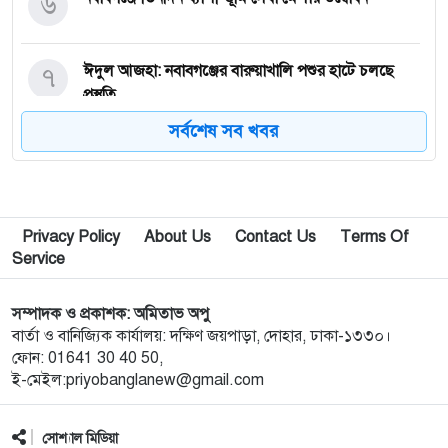
৬
৭
ঈদুল আজহা: নবাবগঞ্জের বারুয়াখালি পশুর হাটে চলছে
প্রস্তুতি
সর্বশেষ সব খবর
৮
নবাবগঞ্জে পরিস্কার পরিচ্ছন্নতা অভিযানে এমপি
৯
পপুলার লাইফ ইন্স্যুরেন্স পিএলসির নবাবগঞ্জ অঞ্চলে বার্ষিক
Privacy Policy
About Us
Contact Us
Terms Of
সম্মেলন ও চেক হস্তান্তর
Service
১০
আবু সাঈদ হত্যা মামলা: বেরোবি’র সাবেক ভিসি হাসিবুর
সম্পাদক ও প্রকাশক: অমিতাভ অপু
রশীদকে কারাগারে প্রেরণ
বার্তা ও বানিজ্যিক কার্যালয়: দক্ষিণ জয়পাড়া, দোহার, ঢাকা-১৩৩০।
ফোন: 01641 30 40 50,
ই-মেইল:priyobanglanew@gmail.com
১১
দোহারের চৈতাবাতরে মাদকবিরোধী সভা অনুষ্ঠিত
সোশ্যাল মিডিয়া