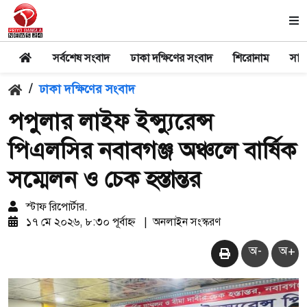
সর্বশেষ সংবাদ
ঢাকা দক্ষিণের সংবাদ
শিরোনাম
সার
/
ঢাকা দক্ষিণের সংবাদ
পপুলার লাইফ ইন্স্যুরেন্স
পিএলসির নবাবগঞ্জ অঞ্চলে বার্ষিক
সম্মেলন ও চেক হস্তান্তর
স্টাফ রিপোর্টার.
১৭ মে ২০২৬, ৮:৩০ পূর্বাহ্ন
|
অনলাইন সংস্করণ
অ-
অ+