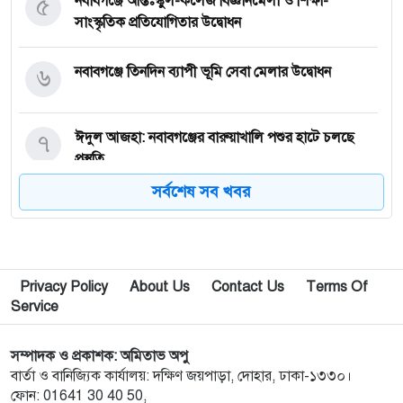
৫
নবাবগঞ্জে আন্তঃস্কুল-কলেজ বিজ্ঞানমেলা ও শিক্ষা-
সাংস্কৃতিক প্রতিযোগিতার উদ্বোধন
৬
নবাবগঞ্জে তিনদিন ব্যাপী ভূমি সেবা মেলার উদ্বোধন
৭
ঈদুল আজহা: নবাবগঞ্জের বারুয়াখালি পশুর হাটে চলছে
প্রস্তুতি
সর্বশেষ সব খবর
৮
নবাবগঞ্জে পরিস্কার পরিচ্ছন্নতা অভিযানে এমপি
৯
পপুলার লাইফ ইন্স্যুরেন্স পিএলসির নবাবগঞ্জ অঞ্চলে বার্ষিক
Privacy Policy
About Us
Contact Us
Terms Of
সম্মেলন ও চেক হস্তান্তর
Service
১০
আবু সাঈদ হত্যা মামলা: বেরোবি’র সাবেক ভিসি হাসিবুর
সম্পাদক ও প্রকাশক: অমিতাভ অপু
রশীদকে কারাগারে প্রেরণ
বার্তা ও বানিজ্যিক কার্যালয়: দক্ষিণ জয়পাড়া, দোহার, ঢাকা-১৩৩০।
ফোন: 01641 30 40 50,