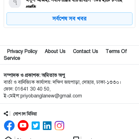
৭
ঈদুল আজহা: নবাবগঞ্জের বারুয়াখালি পশুর হাটে চলছে
প্রস্তুতি
সর্বশেষ সব খবর
৮
নবাবগঞ্জে পরিস্কার পরিচ্ছন্নতা অভিযানে এমপি
৯
পপুলার লাইফ ইন্স্যুরেন্স পিএলসির নবাবগঞ্জ অঞ্চলে বার্ষিক
Privacy Policy
About Us
Contact Us
Terms Of
সম্মেলন ও চেক হস্তান্তর
Service
১০
আবু সাঈদ হত্যা মামলা: বেরোবি’র সাবেক ভিসি হাসিবুর
সম্পাদক ও প্রকাশক: অমিতাভ অপু
রশীদকে কারাগারে প্রেরণ
বার্তা ও বানিজ্যিক কার্যালয়: দক্ষিণ জয়পাড়া, দোহার, ঢাকা-১৩৩০।
ফোন: 01641 30 40 50,
ই-মেইল:priyobanglanew@gmail.com
১১
দোহারের চৈতাবাতরে মাদকবিরোধী সভা অনুষ্ঠিত
সোশ্যাল মিডিয়া
১২
নবাবগঞ্জে কিউডি পণ্যের প্রদর্শন ও প্রযুক্তিভিত্তিক মতবিনিময়
সভা