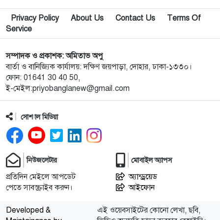
৯
পপুলার লাইফ ইন্স্যুরেন্স পিএলসির নবাবগঞ্জ অঞ্চলে বার্ষিক
Privacy Policy
About Us
Contact Us
Terms Of
সম্মেলন ও চেক হস্তান্তর
Service
১০
আবু সাঈদ হত্যা মামলা: বেরোবি’র সাবেক ভিসি হাসিবুর
সম্পাদক ও প্রকাশক: অমিতাভ অপু
রশীদকে কারাগারে প্রেরণ
বার্তা ও বানিজ্যিক কার্যালয়: দক্ষিণ জয়পাড়া, দোহার, ঢাকা-১৩৩০।
ফোন: 01641 30 40 50,
ই-মেইল:priyobanglanew@gmail.com
১১
দোহারের চৈতাবাতরে মাদকবিরোধী সভা অনুষ্ঠিত
সোশ্যাল মিডিয়া
১২
নবাবগঞ্জে কিউডি পণ্যের প্রদর্শন ও প্রযুক্তিভিত্তিক মতবিনিময়
সভা
নিউজলেটার
মোবাইল অ্যাপস
১৩
দোহারে বসতবাড়িতে সংঘবদ্ধ ডাকাতদলের হানা, ৫৫ ভরি
স্বর্ণালংকার ও নগদ টাকা লুট
প্রতিদিন মেইলে আপডেট
অ্যান্ড্রয়েড
পেতে সাবস্ক্রাইব করুন।
আইফোন
১৪
টি-টেন ক্রিকেট টুর্নামেন্ট: কাশিমপুরকে হারিয়ে নতুন বান্দুরা
Developed &
এই ওয়েবসাইটের কোনো লেখা, ছবি,
অরুণাচল সংঘ চ্যাম্পিয়ন