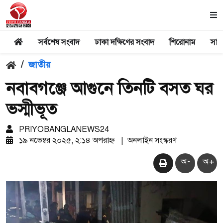
সর্বশেষ সংবাদ
ঢাকা দক্ষিণের সংবাদ
শিরোনাম
সার
/
জাতীয়
নবাবগঞ্জে আগুনে তিনটি বসত ঘর
ভস্মীভূত
PRIYOBANGLANEWS24
১৯ নভেম্বর ২০২৫, ২:১৪ অপরাহ্ন
|
অনলাইন সংস্করণ
অ-
অ+