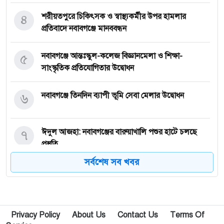
৪
শরীয়তপুরে চিকিৎসক ও স্বাস্থ্যকর্মীর উপর হামলার
প্রতিবাদে নবাবগঞ্জে মানববন্ধন
৫
নবাবগঞ্জে আন্তঃস্কুল-কলেজ বিজ্ঞানমেলা ও শিক্ষা-
সাংস্কৃতিক প্রতিযোগিতার উদ্বোধন
৬
নবাবগঞ্জে তিনদিন ব্যাপী ভূমি সেবা মেলার উদ্বোধন
৭
ঈদুল আজহা: নবাবগঞ্জের বারুয়াখালি পশুর হাটে চলছে
প্রস্তুতি
সর্বশেষ সব খবর
৮
নবাবগঞ্জে পরিস্কার পরিচ্ছন্নতা অভিযানে এমপি
৯
পপুলার লাইফ ইন্স্যুরেন্স পিএলসির নবাবগঞ্জ অঞ্চলে বার্ষিক
Privacy Policy
About Us
Contact Us
Terms Of
সম্মেলন ও চেক হস্তান্তর