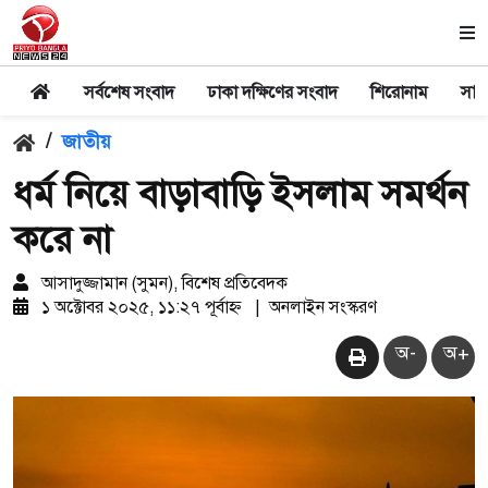
সর্বশেষ সংবাদ
ঢাকা দক্ষিণের সংবাদ
শিরোনাম
সার
/
জাতীয়
ধর্ম নিয়ে বাড়াবাড়ি ইসলাম সমর্থন
করে না
আসাদুজ্জামান (সুমন), বিশেষ প্রতিবেদক
১ অক্টোবর ২০২৫, ১১:২৭ পূর্বাহ্ন
|
অনলাইন সংস্করণ
অ-
অ+