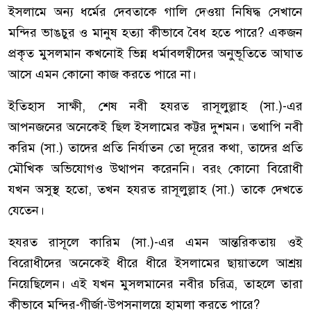
ইসলামে অন্য ধর্মের দেবতাকে গালি দেওয়া নিষিদ্ধ সেখানে
মন্দির ভাঙচুর ও মানুষ হত্যা কীভাবে বৈধ হতে পারে? একজন
প্রকৃত মুসলমান কখনোই ভিন্ন ধর্মাবলম্বীদের অনুভূতিতে আঘাত
আসে এমন কোনো কাজ করতে পারে না।
ইতিহাস সাক্ষী, শেষ নবী হযরত রাসূলুল্লাহ (সা.)-এর
আপনজনের অনেকেই ছিল ইসলামের কট্টর দুশমন। তথাপি নবী
করিম (সা.) তাদের প্রতি নির্যাতন তো দূরের কথা, তাদের প্রতি
মৌখিক অভিযোগও উত্থাপন করেননি। বরং কোনো বিরোধী
যখন অসুস্থ হতো, তখন হযরত রাসূলুল্লাহ (সা.) তাকে দেখতে
যেতেন।
হযরত রাসূলে কারিম (সা.)-এর এমন আন্তরিকতায় ওই
বিরোধীদের অনেকেই ধীরে ধীরে ইসলামের ছায়াতলে আশ্রয়
নিয়েছিলেন। এই যখন মুসলমানের নবীর চরিত্র, তাহলে তারা
কীভাবে মন্দির-গীর্জা-উপসনালয়ে হামলা করতে পারে?