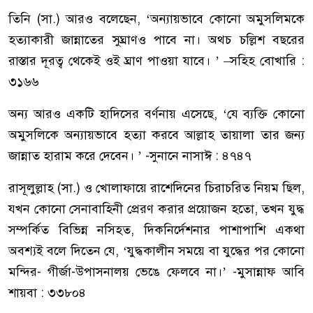
তিনি (সা.) আরও বলেছেন, ‘অন্যায়ভাবে কোনো অমুসলিমকে
হত্যাকারী জান্নাতের সুঘ্রাণও পাবে না। অথচ চল্লিশ বছরের
রাস্তার দূরত্ব থেকেই ওই ঘ্রাণ পাওয়া যাবে। ’ –সহিহ বোখারি :
৩১৬৬
অন্য আরও একটি হাদিসের বর্ণনায় এসেছে, ‘যে ব্যক্তি কোনো
অমুসলিকে অন্যায়ভাবে হত্যা করবে আল্লাহ তায়ালা তার জন্য
জান্নাত হারাম করে দেবেন। ’ -সুনানে নাসাঈ : ৪৭৪৭
রাসূলুল্লাহ (সা.) ও খোলাফায়ে রাশেদিনের চিরাচরিত নিয়ম ছিল,
যখন কোনো সেনাবাহিনী প্রেরণ করার প্রয়োজন হতো, তখন যুদ্ধ
সম্পর্কিত বিভিন্ন নসিহত, দিকনির্দেশনার পাশাপাশি একথা
অবশ্যই বলে দিতেন যে, ‘যুদ্ধকালীন সময়ে বা যুদ্ধের পর কোনো
মন্দির- গীর্জা-উপাসনালয় ভেঙে ফেলবে না।’ -মুসান্নাফ আবি
শায়বা : ৩৩৮০৪