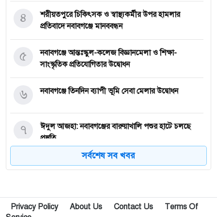
৪
শরীয়তপুরে চিকিৎসক ও স্বাস্থ্যকর্মীর উপর হামলার
প্রতিবাদে নবাবগঞ্জে মানববন্ধন
৫
নবাবগঞ্জে আন্তঃস্কুল-কলেজ বিজ্ঞানমেলা ও শিক্ষা-
সাংস্কৃতিক প্রতিযোগিতার উদ্বোধন
৬
নবাবগঞ্জে তিনদিন ব্যাপী ভূমি সেবা মেলার উদ্বোধন
৭
ঈদুল আজহা: নবাবগঞ্জের বারুয়াখালি পশুর হাটে চলছে
প্রস্তুতি
সর্বশেষ সব খবর
৮
নবাবগঞ্জে পরিস্কার পরিচ্ছন্নতা অভিযানে এমপি
৯
পপুলার লাইফ ইন্স্যুরেন্স পিএলসির নবাবগঞ্জ অঞ্চলে বার্ষিক
Privacy Policy
About Us
Contact Us
Terms Of
সম্মেলন ও চেক হস্তান্তর