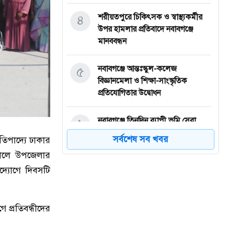
৪
শরীয়তপুরে চিকিৎসক ও স্বাস্থ্যকর্মীর
উপর হামলার প্রতিবাদে নবাবগঞ্জে
মানববন্ধন
৫
নবাবগঞ্জে আন্তঃস্কুল-কলেজ
বিজ্ঞানমেলা ও শিক্ষা-সাংস্কৃতিক
প্রতিযোগিতার উদ্বোধন
৬
নবাবগঞ্জে তিনদিন ব্যাপী ভূমি সেবা
মেলার উদ্বোধন
সর্বশেষ সব খবর
রতিপাদ্যে ঢাকার
সকালে উপজেলার
৭
ঈদুল আজহা: নবাবগঞ্জের বারুয়াখালি
দ্যোগে দিবসটি
পশুর হাটে চলছে প্রস্তুতি
৮
নবাবগঞ্জে পরিস্কার পরিচ্ছন্নতা অভিযানে
 প্রতিবন্ধীদের
এমপি