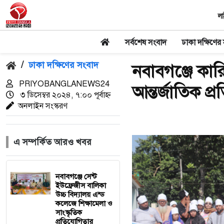
লা
সর্বশেষ সংবাদ
ঢাকা দক্ষিণের
/
ঢাকা দক্ষিণের সংবাদ
নবাবগঞ্জে কার
PRIYOBANGLANEWS24
আন্তর্জাতিক প্
৩ ডিসেম্বর ২০২৪, ৭:০০ পূর্বাহ্ন
অনলাইন সংস্করণ
এ সম্পর্কিত আরও খবর
নবাবগঞ্জে সেন্ট
ইউফ্রেজীস বালিকা
উচ্চ বিদ্যালয় এন্ড
কলেজে শিক্ষামেলা ও
সাংস্কৃতিক
প্রতিযোগিতার