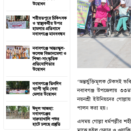
উদ্বোধন
শরীয়তপুরে চিকিৎসক
ও স্বাস্থ্যকর্মীর উপর
হামলার প্রতিবাদে
নবাবগঞ্জে মানববন্ধন
নবাবগঞ্জে আন্তঃস্কুল-
কলেজ বিজ্ঞানমেলা ও
শিক্ষা-সাংস্কৃতিক
প্রতিযোগিতার
উদ্বোধন
‘অন্তর্ভুক্তিমূলক টেকসই ভব
নবাবগঞ্জে তিনদিন
ব্যাপী ভূমি সেবা
নবাবগঞ্জ উপজেলায় ৩৩তম 
মেলার উদ্বোধন
নয়নশ্রী ইউনিয়নের গোল্ল
পালন করা হয়।
ঈদুল আজহা:
নবাবগঞ্জের
বারুয়াখালি পশুর
এসময় গোল্লা ধর্মপল্লীর শ
হাটে চলছে প্রস্তুতি
মাঝে হুইল চেয়ার ও ওয়াকি