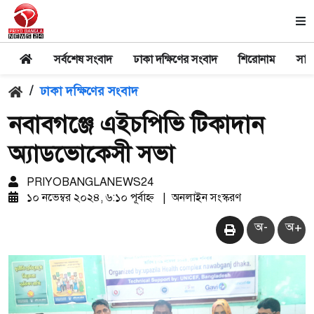
সর্বশেষ সংবাদ
ঢাকা দক্ষিণের সংবাদ
শিরোনাম
সার
/
ঢাকা দক্ষিণের সংবাদ
নবাবগঞ্জে এইচপিভি টিকাদান
অ্যাডভোকেসী সভা
PRIYOBANGLANEWS24
১০ নভেম্বর ২০২৪, ৬:১০ পূর্বাহ্ন
|
অনলাইন সংস্করণ
অ-
অ+