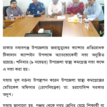
ঢাকার নবাবগঞ্জ উপজেলায় জরায়ুমুখের ক্যান্সার প্রতিরোধক
টিকাদান ক্যাম্পইন উপলক্ষে অ্যাডভোকেসী সভা অনুষ্ঠিত
হয়েছে। শনিবার (৯ নভেম্বর) উপজেলা স্বাস্থ্য কমপ্লেক্স সভা কক্ষে
এ সভা করা হয়।
সভায় মূল বক্তব্য উপস্থাপন করেন উপজেলা স্বাস্থ্য কমপ্লেক্সের
মেডিকেল অফিসার (রোগনিয়ন্ত্রক) ডা. হরগোবিন্দ সরকার
অনুপ।
সভায় জানানো হয়, পঞ্চম থেকে নবম শ্রেণির মেয়ে শিক্ষার্থী বা