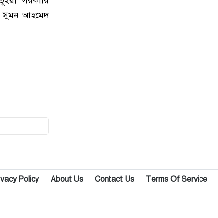
ভূইয়া, সরকারি
৯
পপুলার লাইফ ইন্স্যুরেন্স পিএলসির
ক সুমন আহমেদ
নবাবগঞ্জ অঞ্চলে বার্ষিক সম্মেলন ও চেক
হস্তান্তর
১০
আবু সাঈদ হত্যা মামলা: বেরোবি’র
সাবেক ভিসি হাসিবুর রশীদকে
কারাগারে প্রেরণ
১১
দোহারের চৈতাবাতরে মাদকবিরোধী
সভা অনুষ্ঠিত
১২
নবাবগঞ্জে কিউডি পণ্যের প্রদর্শন ও
প্রযুক্তিভিত্তিক মতবিনিময় সভা
ivacy Policy
About Us
Contact Us
Terms Of Service
১৩
দোহারে বসতবাড়িতে সংঘবদ্ধ
ডাকাতদলের হানা, ৫৫ ভরি স্বর্ণালংকার
ও নগদ টাকা লুট