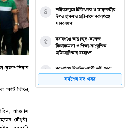
৪
শরীয়তপুরে চিকিৎসক ও স্বাস্থ্যকর্মীর
উপর হামলার প্রতিবাদে নবাবগঞ্জে
মানববন্ধন
৫
নবাবগঞ্জে আন্তঃস্কুল-কলেজ
বিজ্ঞানমেলা ও শিক্ষা-সাংস্কৃতিক
প্রতিযোগিতার উদ্বোধন
দল।বৃহস্পতিবার
৬
নবাবগঞ্জে তিনদিন ব্যাপী ভূমি সেবা
মেলার উদ্বোধন
সর্বশেষ সব খবর
কোর্ট বিল্ডিং
৭
ঈদুল আজহা: নবাবগঞ্জের বারুয়াখালি
পশুর হাটে চলছে প্রস্তুতি
 রাহিন, আওয়াল
৮
নবাবগঞ্জে পরিস্কার পরিচ্ছন্নতা অভিযানে
হমেদ চৌধুরী,
এমপি