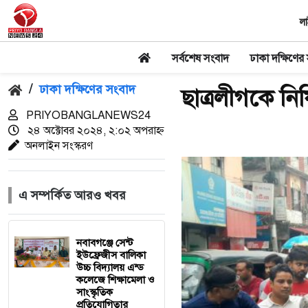
লা
সর্বশেষ সংবাদ
ঢাকা দক্ষিণের
/
ঢাকা দক্ষিণের সংবাদ
ছাত্রলীগকে নি
PRIYOBANGLANEWS24
২৪ অক্টোবর ২০২৪, ২:০২ অপরাহ্ন
অনলাইন সংস্করণ
এ সম্পর্কিত আরও খবর
নবাবগঞ্জে সেন্ট
ইউফ্রেজীস বালিকা
উচ্চ বিদ্যালয় এন্ড
কলেজে শিক্ষামেলা ও
সাংস্কৃতিক
প্রতিযোগিতার