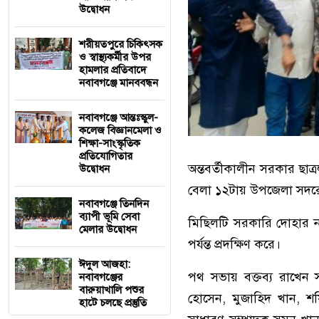
উদ্বোধন
শরীয়তপুরে চিকিৎসক
ও স্বাস্থ্যকর্মীর উপর
হামলার প্রতিবাদে
নবাবগঞ্জে মানববন্ধন
নবাবগঞ্জে আন্তঃস্কুল-
কলেজ বিজ্ঞানমেলা ও
শিক্ষা-সাংস্কৃতিক
প্রতিযোগিতার
অন্তবর্তীকালীন সরকার ছাত
উদ্বোধন
বেলা ১২টায় উপজেলা সদর
নবাবগঞ্জে তিনদিন
ব্যাপী ভূমি সেবা
মিছিলটি সরকারি দোহার নব
মেলার উদ্বোধন
পর্যন্ত প্রদক্ষিণ করে।
ঈদুল আজহা:
পথ সভায় বক্তব্য রাখেন 
নবাবগঞ্জের
বারুয়াখালি পশুর
হোসেন, মুজাহিদ খান, শ
হাটে চলছে প্রস্তুতি