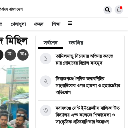
্রবাসে বাংলাদেশ
তি
খেলাধূলা
প্রচ্ছদ
শিক্ষা
্দ মিছিল
সর্বশেষ
জনপ্রিয়
অ-
অ+
১
তামিলনাড়ু সিনেমায় অভিনয় করতে
চায় দোহারের বিল্লাল মাহমুদ
২
সিরাজগঞ্জে দৈনিক জবাবদিহির
সাংবাদিকের ওপর হামলা ও হত্যাচেষ্টার
অভিযোগ
৩
নবাবগঞ্জে সেন্ট ইউফ্রেজীস বালিকা উচ্চ
বিদ্যালয় এন্ড কলেজে শিক্ষামেলা ও
সাংস্কৃতিক প্রতিযোগিতার উদ্বোধন