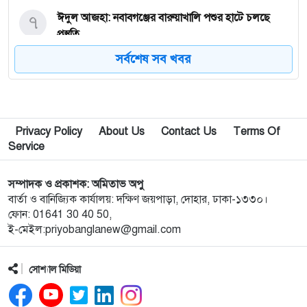
৭
ঈদুল আজহা: নবাবগঞ্জের বারুয়াখালি পশুর হাটে চলছে
প্রস্তুতি
সর্বশেষ সব খবর
৮
নবাবগঞ্জে পরিস্কার পরিচ্ছন্নতা অভিযানে এমপি
৯
পপুলার লাইফ ইন্স্যুরেন্স পিএলসির নবাবগঞ্জ অঞ্চলে বার্ষিক
Privacy Policy
About Us
Contact Us
Terms Of
সম্মেলন ও চেক হস্তান্তর
Service
১০
আবু সাঈদ হত্যা মামলা: বেরোবি’র সাবেক ভিসি হাসিবুর
সম্পাদক ও প্রকাশক: অমিতাভ অপু
রশীদকে কারাগারে প্রেরণ
বার্তা ও বানিজ্যিক কার্যালয়: দক্ষিণ জয়পাড়া, দোহার, ঢাকা-১৩৩০।
ফোন: 01641 30 40 50,
ই-মেইল:priyobanglanew@gmail.com
১১
দোহারের চৈতাবাতরে মাদকবিরোধী সভা অনুষ্ঠিত
সোশ্যাল মিডিয়া
১২
নবাবগঞ্জে কিউডি পণ্যের প্রদর্শন ও প্রযুক্তিভিত্তিক মতবিনিময়
সভা