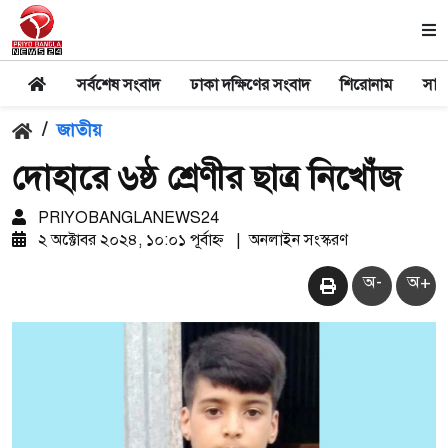
সর্বশেষ সংবাদ
ঢাকা দক্ষিণের সংবাদ
শিরোনাম
সার
/
জাতীয়
দোহারে ৬ষ্ঠ শ্রেণীর ছাত্র নিখোঁজ
PRIYOBANGLANEWS24
২ অক্টোবর ২০২৪, ১০:০১ পূর্বাহ্ন
|
অনলাইন সংস্করণ
অ-
অ+