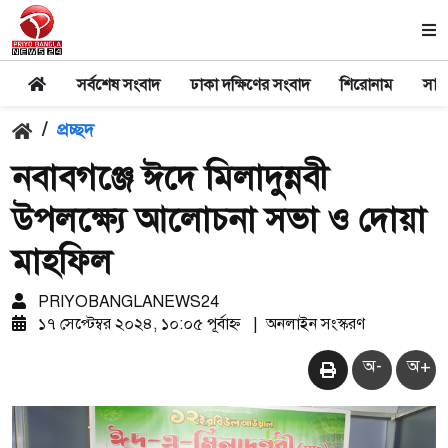
সর্বশেষ সংবাদ
ঢাকা দক্ষিণের সংবাদ
শিরোনাম
সার
/
প্রচ্ছদ
নবাবগঞ্জে ঈদে মিলাদুন্নবী
উপলক্ষ্যে আলোচনা সভা ও দোয়া
মাহফিল
PRIYOBANGLANEWS24
১৭ সেপ্টেম্বর ২০২৪, ১০:০৫ পূর্বাহ্ন
|
অনলাইন সংস্করণ
অ-
অ+