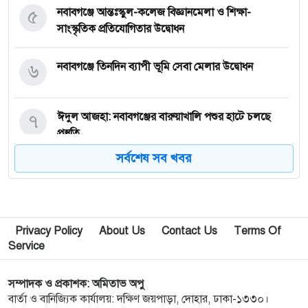
৫
নবাবগঞ্জে আন্তঃস্কুল-কলেজ বিজ্ঞানমেলা ও শিক্ষা-
সাংস্কৃতিক প্রতিযোগিতার উদ্বোধন
৬
নবাবগঞ্জে তিনদিন ব্যাপী ভূমি সেবা মেলার উদ্বোধন
৭
ঈদুল আজহা: নবাবগঞ্জের বারুয়াখালি পশুর হাটে চলছে
প্রস্তুতি
সর্বশেষ সব খবর
৮
নবাবগঞ্জে পরিস্কার পরিচ্ছন্নতা অভিযানে এমপি
৯
পপুলার লাইফ ইন্স্যুরেন্স পিএলসির নবাবগঞ্জ অঞ্চলে বার্ষিক
Privacy Policy
About Us
Contact Us
Terms Of
সম্মেলন ও চেক হস্তান্তর
Service
১০
আবু সাঈদ হত্যা মামলা: বেরোবি’র সাবেক ভিসি হাসিবুর
সম্পাদক ও প্রকাশক: অমিতাভ অপু
রশীদকে কারাগারে প্রেরণ
বার্তা ও বানিজ্যিক কার্যালয়: দক্ষিণ জয়পাড়া, দোহার, ঢাকা-১৩৩০।