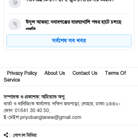
৬
৭
ঈদুল আজহা: নবাবগঞ্জের বারুয়াখালি পশুর হাটে চলছে
প্রস্তুতি
সর্বশেষ সব খবর
৮
নবাবগঞ্জে পরিস্কার পরিচ্ছন্নতা অভিযানে এমপি
৯
পপুলার লাইফ ইন্স্যুরেন্স পিএলসির নবাবগঞ্জ অঞ্চলে বার্ষিক
Privacy Policy
About Us
Contact Us
Terms Of
সম্মেলন ও চেক হস্তান্তর
Service
১০
আবু সাঈদ হত্যা মামলা: বেরোবি’র সাবেক ভিসি হাসিবুর
সম্পাদক ও প্রকাশক: অমিতাভ অপু
রশীদকে কারাগারে প্রেরণ
বার্তা ও বানিজ্যিক কার্যালয়: দক্ষিণ জয়পাড়া, দোহার, ঢাকা-১৩৩০।
ফোন: 01641 30 40 50,
ই-মেইল:priyobanglanew@gmail.com
১১
দোহারের চৈতাবাতরে মাদকবিরোধী সভা অনুষ্ঠিত
সোশ্যাল মিডিয়া