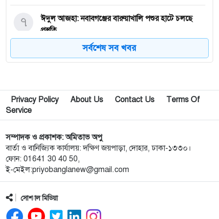
৭
ঈদুল আজহা: নবাবগঞ্জের বারুয়াখালি পশুর হাটে চলছে
প্রস্তুতি
সর্বশেষ সব খবর
৮
নবাবগঞ্জে পরিস্কার পরিচ্ছন্নতা অভিযানে এমপি
৯
পপুলার লাইফ ইন্স্যুরেন্স পিএলসির নবাবগঞ্জ অঞ্চলে বার্ষিক
Privacy Policy
About Us
Contact Us
Terms Of
সম্মেলন ও চেক হস্তান্তর
Service
১০
আবু সাঈদ হত্যা মামলা: বেরোবি’র সাবেক ভিসি হাসিবুর
সম্পাদক ও প্রকাশক: অমিতাভ অপু
রশীদকে কারাগারে প্রেরণ
বার্তা ও বানিজ্যিক কার্যালয়: দক্ষিণ জয়পাড়া, দোহার, ঢাকা-১৩৩০।
ফোন: 01641 30 40 50,
ই-মেইল:priyobanglanew@gmail.com
১১
দোহারের চৈতাবাতরে মাদকবিরোধী সভা অনুষ্ঠিত
সোশ্যাল মিডিয়া
১২
নবাবগঞ্জে কিউডি পণ্যের প্রদর্শন ও প্রযুক্তিভিত্তিক মতবিনিময়
সভা