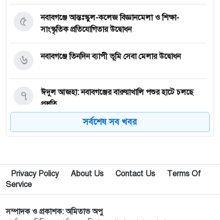
৫
নবাবগঞ্জে আন্তঃস্কুল-কলেজ বিজ্ঞানমেলা ও শিক্ষা-
সাংস্কৃতিক প্রতিযোগিতার উদ্বোধন
৬
নবাবগঞ্জে তিনদিন ব্যাপী ভূমি সেবা মেলার উদ্বোধন
৭
ঈদুল আজহা: নবাবগঞ্জের বারুয়াখালি পশুর হাটে চলছে
প্রস্তুতি
সর্বশেষ সব খবর
৮
নবাবগঞ্জে পরিস্কার পরিচ্ছন্নতা অভিযানে এমপি
৯
পপুলার লাইফ ইন্স্যুরেন্স পিএলসির নবাবগঞ্জ অঞ্চলে বার্ষিক
Privacy Policy
About Us
Contact Us
Terms Of
সম্মেলন ও চেক হস্তান্তর
Service
১০
আবু সাঈদ হত্যা মামলা: বেরোবি’র সাবেক ভিসি হাসিবুর
সম্পাদক ও প্রকাশক: অমিতাভ অপু
রশীদকে কারাগারে প্রেরণ