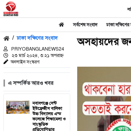
লা
সর্বশেষ সংবাদ
ঢাকা দক্ষিণের
/
ঢাকা দক্ষিণের সংবাদ
অসহায়দের জন্
PRIYOBANGLANEWS24
২৩ মার্চ ২০২৪, ৩:২১ অপরাহ্ন
অনলাইন সংস্করণ
এ সম্পর্কিত আরও খবর
নবাবগঞ্জে সেন্ট
ইউফ্রেজীস বালিকা
উচ্চ বিদ্যালয় এন্ড
কলেজে শিক্ষামেলা ও
সাংস্কৃতিক
প্রতিযোগিতার