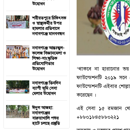
উদ্বোধন
শরীয়তপুরে চিকিৎসক
ও স্বাস্থ্যকর্মীর উপর
হামলার প্রতিবাদে
নবাবগঞ্জে মানববন্ধন
নবাবগঞ্জে আন্তঃস্কুল-
কলেজ বিজ্ঞানমেলা ও
শিক্ষা-সাংস্কৃতিক
প্রতিযোগিতার
‘থাকবে না হারানোর ভয়
উদ্বোধন
ফাউন্ডেশনটি ২০১৯ সনে প
নবাবগঞ্জে তিনদিন
ফাউন্ডেশনটি এইবার শোল্লা
ব্যাপী ভূমি সেবা
মেলার উদ্বোধন
করেছেন ।
ঈদুল আজহা:
এই সেবা ১৫ রমজান থেক
নবাবগঞ্জের
+৮৮০১৮৪৫৮৮০২২১
বারুয়াখালি পশুর
হাটে চলছে প্রস্তুতি