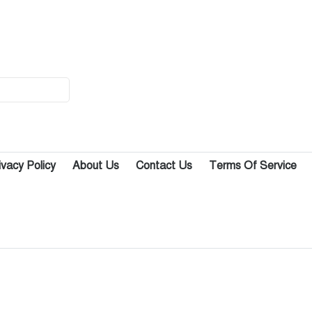
১৪
টি-টেন ক্রিকেট টুর্নামেন্ট: কাশিমপুরকে
হারিয়ে নতুন বান্দুরা অরুণাচল সংঘ
চ্যাম্পিয়ন
১৫
নবাবগঞ্জে বিএনপি নেতাকে হত্যা চেষ্টার
প্রতিবাদে বিক্ষোভ মিছিল ও মানববন্ধন
১৬
নবাবগঞ্জে বিএনপি নেতা ও তার
ivacy Policy
About Us
Contact Us
Terms Of Service
শাশুড়িকে কুপিয়ে জখম
১৭
নবাবগঞ্জের পাঁচ ব্যবসা প্রতিষ্ঠানে আগুন,
প্রায় ৩০ লাখ টাকা ক্ষতি
১৮
আওয়ামী আমলের প্রভাব খাটানো
ইউএনও আলমগীর এখন মুক্তিযোদ্ধা
মন্ত্রনালয়ের উপসচিব!