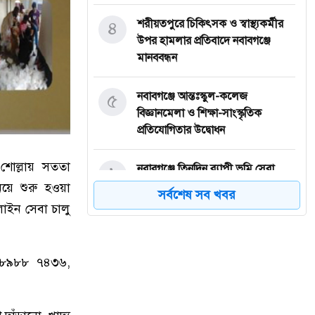
৪
শরীয়তপুরে চিকিৎসক ও স্বাস্থ্যকর্মীর
উপর হামলার প্রতিবাদে নবাবগঞ্জে
মানববন্ধন
৫
নবাবগঞ্জে আন্তঃস্কুল-কলেজ
বিজ্ঞানমেলা ও শিক্ষা-সাংস্কৃতিক
প্রতিযোগিতার উদ্বোধন
শোল্লায় সততা
৬
নবাবগঞ্জে তিনদিন ব্যাপী ভূমি সেবা
মেলার উদ্বোধন
িয়ে শুরু হওয়া
সর্বশেষ সব খবর
লাইন সেবা চালু
৭
ঈদুল আজহা: নবাবগঞ্জের বারুয়াখালি
পশুর হাটে চলছে প্রস্তুতি
৭ ৮৯৮৮ ৭৪৩৬,
৮
নবাবগঞ্জে পরিস্কার পরিচ্ছন্নতা অভিযানে
এমপি