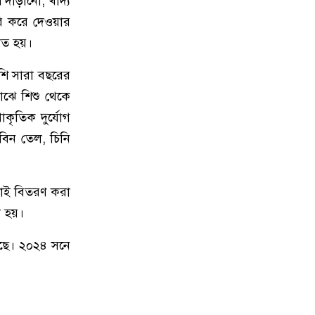
 দাঁড়ানো, খাদ্য
৯
পপুলার লাইফ ইন্স্যুরেন্স পিএলসির
রি করে দেওয়ার
নবাবগঞ্জ অঞ্চলে বার্ষিক সম্মেলন ও চেক
লিত হয়।
হস্তান্তর
শি সারা বছরের
১০
আবু সাঈদ হত্যা মামলা: বেরোবি’র
াঝে শিশু থেকে
সাবেক ভিসি হাসিবুর রশীদকে
কৃতিক দুর্যোগ
কারাগারে প্রেরণ
বিন তেল, চিনি
১১
দোহারের চৈতাবাতরে মাদকবিরোধী
সভা অনুষ্ঠিত
মাই বিতরণ করা
া হয়।
১২
নবাবগঞ্জে কিউডি পণ্যের প্রদর্শন ও
প্রযুক্তিভিত্তিক মতবিনিময় সভা
েছে। ২০২৪ সনে
১৩
দোহারে বসতবাড়িতে সংঘবদ্ধ
ডাকাতদলের হানা, ৫৫ ভরি স্বর্ণালংকার
ও নগদ টাকা লুট