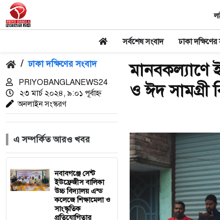
লা
সর্বশেষ সংবাদ
ঢাকা দক্ষিণের
/
ঢাকা দক্ষিণের সংবাদ
মানবকল্যাণে
PRIYOBANGLANEWS24
ও ঈদ সামগ্রী
২৩ মার্চ ২০২৪, ৯:০১ পূর্বাহ্ন
অনলাইন সংস্করণ
এ সম্পর্কিত আরও খবর
নবাবগঞ্জে সেন্ট
ইউফ্রেজীস বালিকা
উচ্চ বিদ্যালয় এন্ড
কলেজে শিক্ষামেলা ও
সাংস্কৃতিক
প্রতিযোগিতার