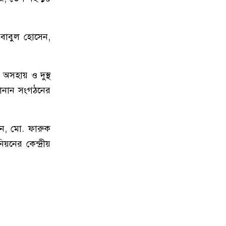
৯
পপুলার লাইফ ইন্স্যুরেন্স পিএলসির
নবাবগঞ্জ অঞ্চলে বার্ষিক সম্মেলন ও চেক
 বাবুল হোসেন,
হস্তান্তর
১০
আবু সাঈদ হত্যা মামলা: বেরোবি’র
 অসহায় ও দুস্থ
সাবেক ভিসি হাসিবুর রশীদকে
জানান সংগঠনের
কারাগারে প্রেরণ
১১
দোহারের চৈতাবাতরে মাদকবিরোধী
ন, মো. ফারুক
সভা অনুষ্ঠিত
নের কেন্দ্রীয়
১২
নবাবগঞ্জে কিউডি পণ্যের প্রদর্শন ও
প্রযুক্তিভিত্তিক মতবিনিময় সভা
১৩
দোহারে বসতবাড়িতে সংঘবদ্ধ
ডাকাতদলের হানা, ৫৫ ভরি স্বর্ণালংকার
ও নগদ টাকা লুট