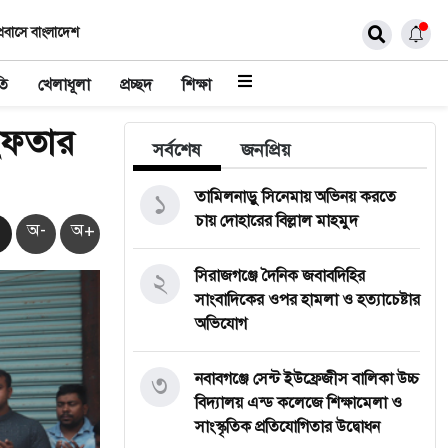
্রবাসে বাংলাদেশ
তি
খেলাধূলা
প্রচ্ছদ
শিক্ষা
ইফতার
সর্বশেষ
জনপ্রিয়
১
তামিলনাড়ু সিনেমায় অভিনয় করতে
চায় দোহারের বিল্লাল মাহমুদ
অ-
অ+
২
সিরাজগঞ্জে দৈনিক জবাবদিহির
সাংবাদিকের ওপর হামলা ও হত্যাচেষ্টার
অভিযোগ
৩
নবাবগঞ্জে সেন্ট ইউফ্রেজীস বালিকা উচ্চ
বিদ্যালয় এন্ড কলেজে শিক্ষামেলা ও
সাংস্কৃতিক প্রতিযোগিতার উদ্বোধন