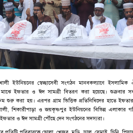
াখালী ইউনিয়নের স্বেচ্ছাসেবী সংগঠন মানবকল্যাণে ইসলামিক
 মাঝে ইফতার ও ঈদ সামগ্রী বিতরণ করা হয়েছে। শুক্রবার 
্রম শুরু করা হয়। এরপর গ্রাম ভিত্তিক প্রতিনিধিদের হাতে ইফতা
খালী, শিকারীপাড়া ও জয়কৃষ্ণপুর ইউনিয়নের বিভিন্ন এলাকার 
ইফতার ও ঈদ সামগ্রী পৌঁছে দেন সংগঠনের সদস্যরা।
ে প্রতিটি পরিবারকে ছোলা, খেজুর, মুড়ি, ডাল, সেমাই, চিনি, পি