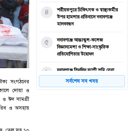
৪
শরীয়তপুরে চিকিৎসক ও স্বাস্থ্যকর্মীর
উপর হামলার প্রতিবাদে নবাবগঞ্জে
মানববন্ধন
৫
নবাবগঞ্জে আন্তঃস্কুল-কলেজ
বিজ্ঞানমেলা ও শিক্ষা-সাংস্কৃতিক
প্রতিযোগিতার উদ্বোধন
৬
নবাবগঞ্জে তিনদিন ব্যাপী ভূমি সেবা
মেলার উদ্বোধন
সর্বশেষ সব খবর
 ঐক্য সংগঠনের
সকালে দোয়া ও
৭
ঈদুল আজহা: নবাবগঞ্জের বারুয়াখালি
র ও ঈদ সামগ্রী
পশুর হাটে চলছে প্রস্তুতি
গরিব ও অসহায়
৮
নবাবগঞ্জে পরিস্কার পরিচ্ছন্নতা অভিযানে
এমপি
য়াজ, তেল সহ ১০