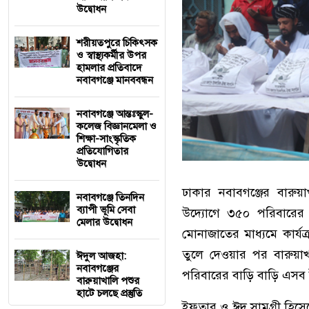
উদ্বোধন
শরীয়তপুরে চিকিৎসক
ও স্বাস্থ্যকর্মীর উপর
হামলার প্রতিবাদে
নবাবগঞ্জে মানববন্ধন
নবাবগঞ্জে আন্তঃস্কুল-
কলেজ বিজ্ঞানমেলা ও
শিক্ষা-সাংস্কৃতিক
প্রতিযোগিতার
উদ্বোধন
ঢাকার নবাবগঞ্জের বারুয়
নবাবগঞ্জে তিনদিন
ব্যাপী ভূমি সেবা
উদ্যোগে ৩৫০ পরিবারের
মেলার উদ্বোধন
মোনাজাতের মাধ্যমে কার্যক
তুলে দেওয়ার পর বারুয়া
ঈদুল আজহা:
নবাবগঞ্জের
পরিবারের বাড়ি বাড়ি এসব 
বারুয়াখালি পশুর
হাটে চলছে প্রস্তুতি
ইফতার ও ঈদ সামগ্রী হিসেব