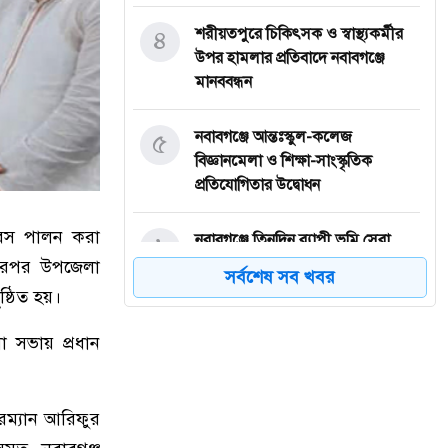
৪
শরীয়তপুরে চিকিৎসক ও স্বাস্থ্যকর্মীর
উপর হামলার প্রতিবাদে নবাবগঞ্জে
মানববন্ধন
৫
নবাবগঞ্জে আন্তঃস্কুল-কলেজ
বিজ্ঞানমেলা ও শিক্ষা-সাংস্কৃতিক
প্রতিযোগিতার উদ্বোধন
দিবস পালন করা
৬
নবাবগঞ্জে তিনদিন ব্যাপী ভূমি সেবা
মেলার উদ্বোধন
। এরপর উপজেলা
সর্বশেষ সব খবর
ষ্ঠিত হয়।
৭
ঈদুল আজহা: নবাবগঞ্জের বারুয়াখালি
া সভায় প্রধান
পশুর হাটে চলছে প্রস্তুতি
৮
নবাবগঞ্জে পরিস্কার পরিচ্ছন্নতা অভিযানে
ম্যান আরিফুর
এমপি