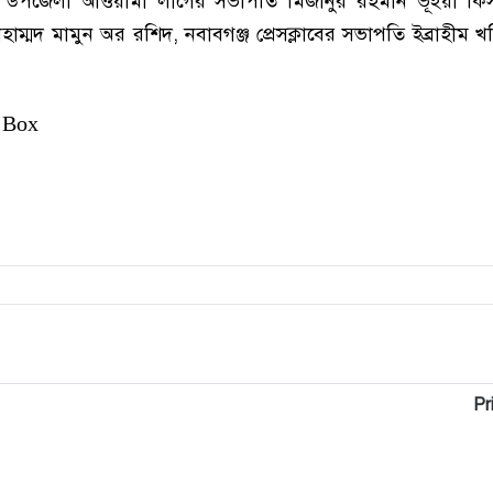
জ উপজেলা আওয়ামী লীগের সভাপতি মিজানুর রহমান ভূইয়া কিস
াম্মদ মামুন অর রশিদ, নবাবগঞ্জ প্রেসক্লাবের সভাপতি ইব্রাহীম খ
 Box
Pr