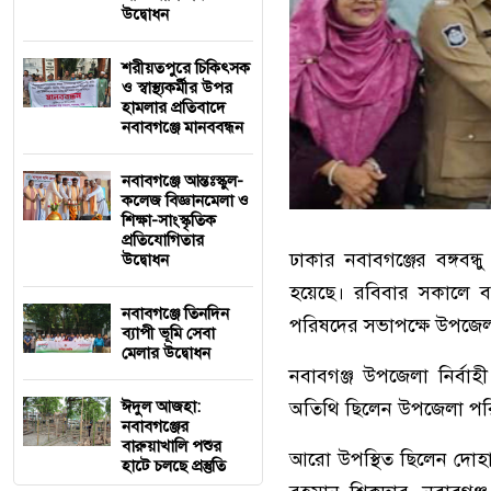
উদ্বোধন
শরীয়তপুরে চিকিৎসক
ও স্বাস্থ্যকর্মীর উপর
হামলার প্রতিবাদে
নবাবগঞ্জে মানববন্ধন
নবাবগঞ্জে আন্তঃস্কুল-
কলেজ বিজ্ঞানমেলা ও
শিক্ষা-সাংস্কৃতিক
প্রতিযোগিতার
ঢাকার নবাবগঞ্জের বঙ্গবন
উদ্বোধন
হয়েছে। রবিবার সকালে বঙ্
নবাবগঞ্জে তিনদিন
পরিষদের সভাপক্ষে উপজেলা 
ব্যাপী ভূমি সেবা
মেলার উদ্বোধন
নবাবগঞ্জ উপজেলা নির্বা
ঈদুল আজহা:
অতিথি ছিলেন উপজেলা পরি
নবাবগঞ্জের
বারুয়াখালি পশুর
আরো উপস্থিত ছিলেন দোহ
হাটে চলছে প্রস্তুতি