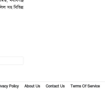
মত, নবাবগঞ্জ
৯
পপুলার লাইফ ইন্স্যুরেন্স পিএলসির
লিল সহ বিভিন্ন
নবাবগঞ্জ অঞ্চলে বার্ষিক সম্মেলন ও চেক
হস্তান্তর
১০
আবু সাঈদ হত্যা মামলা: বেরোবি’র
সাবেক ভিসি হাসিবুর রশীদকে
কারাগারে প্রেরণ
১১
দোহারের চৈতাবাতরে মাদকবিরোধী
সভা অনুষ্ঠিত
১২
নবাবগঞ্জে কিউডি পণ্যের প্রদর্শন ও
প্রযুক্তিভিত্তিক মতবিনিময় সভা
ivacy Policy
About Us
Contact Us
Terms Of Service
১৩
দোহারে বসতবাড়িতে সংঘবদ্ধ
ডাকাতদলের হানা, ৫৫ ভরি স্বর্ণালংকার
ও নগদ টাকা লুট