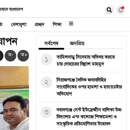
্রবাসে বাংলাদেশ
তি
খেলাধূলা
প্রচ্ছদ
শিক্ষা
দযাপন
সর্বশেষ
জনপ্রিয়
অ-
অ+
১
তামিলনাড়ু সিনেমায় অভিনয় করতে
চায় দোহারের বিল্লাল মাহমুদ
২
সিরাজগঞ্জে দৈনিক জবাবদিহির
সাংবাদিকের ওপর হামলা ও হত্যাচেষ্টার
অভিযোগ
৩
নবাবগঞ্জে সেন্ট ইউফ্রেজীস বালিকা উচ্চ
বিদ্যালয় এন্ড কলেজে শিক্ষামেলা ও
সাংস্কৃতিক প্রতিযোগিতার উদ্বোধন