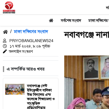
লা
সর্বশেষ সংবাদ
ঢাকা দক্ষিণের
/
ঢাকা দক্ষিণের সংবাদ
নবাবগঞ্জে নান
PRIYOBANGLANEWS24
১৭ মার্চ ২০২৪, ৯:০৯ পূর্বাহ্ন
অনলাইন সংস্করণ
এ সম্পর্কিত আরও খবর
নবাবগঞ্জে সেন্ট
ইউফ্রেজীস বালিকা
উচ্চ বিদ্যালয় এন্ড
কলেজে শিক্ষামেলা ও
সাংস্কৃতিক
প্রতিযোগিতার