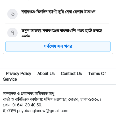
৬
নবাবগঞ্জে তিনদিন ব্যাপী ভূমি সেবা মেলার উদ্বোধন
৭
ঈদুল আজহা: নবাবগঞ্জের বারুয়াখালি পশুর হাটে চলছে
প্রস্তুতি
সর্বশেষ সব খবর
৮
নবাবগঞ্জে পরিস্কার পরিচ্ছন্নতা অভিযানে এমপি
৯
পপুলার লাইফ ইন্স্যুরেন্স পিএলসির নবাবগঞ্জ অঞ্চলে বার্ষিক
Privacy Policy
About Us
Contact Us
Terms Of
সম্মেলন ও চেক হস্তান্তর
Service
১০
আবু সাঈদ হত্যা মামলা: বেরোবি’র সাবেক ভিসি হাসিবুর
সম্পাদক ও প্রকাশক: অমিতাভ অপু
রশীদকে কারাগারে প্রেরণ
বার্তা ও বানিজ্যিক কার্যালয়: দক্ষিণ জয়পাড়া, দোহার, ঢাকা-১৩৩০।
ফোন: 01641 30 40 50,
ই-মেইল:priyobanglanew@gmail.com
১১
দোহারের চৈতাবাতরে মাদকবিরোধী সভা অনুষ্ঠিত