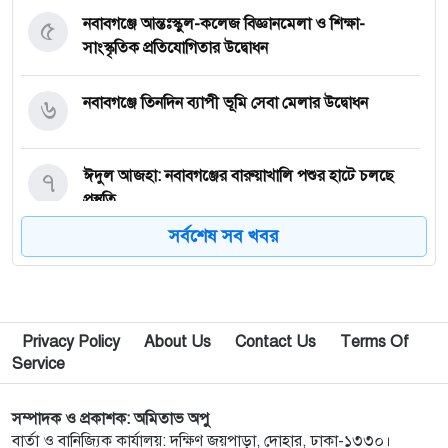
৫
নবাবগঞ্জে আন্তঃস্কুল-কলেজ বিজ্ঞানমেলা ও শিক্ষা-
সাংস্কৃতিক প্রতিযোগিতার উদ্বোধন
৬
নবাবগঞ্জে তিনদিন ব্যাপী ভূমি সেবা মেলার উদ্বোধন
৭
ঈদুল আজহা: নবাবগঞ্জের বারুয়াখালি পশুর হাটে চলছে
প্রস্তুতি
সর্বশেষ সব খবর
৮
নবাবগঞ্জে পরিস্কার পরিচ্ছন্নতা অভিযানে এমপি
৯
পপুলার লাইফ ইন্স্যুরেন্স পিএলসির নবাবগঞ্জ অঞ্চলে বার্ষিক
Privacy Policy
About Us
Contact Us
Terms Of
সম্মেলন ও চেক হস্তান্তর
Service
১০
আবু সাঈদ হত্যা মামলা: বেরোবি’র সাবেক ভিসি হাসিবুর
সম্পাদক ও প্রকাশক: অমিতাভ অপু
রশীদকে কারাগারে প্রেরণ
বার্তা ও বানিজ্যিক কার্যালয়: দক্ষিণ জয়পাড়া, দোহার, ঢাকা-১৩৩০।