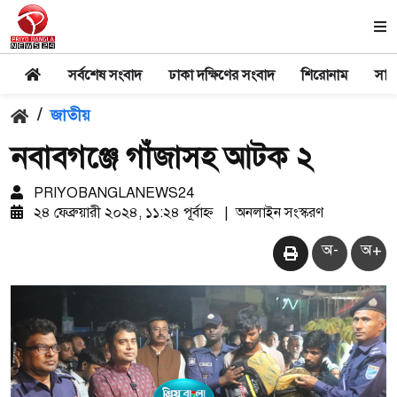
সর্বশেষ সংবাদ
ঢাকা দক্ষিণের সংবাদ
শিরোনাম
সার
/
জাতীয়
নবাবগঞ্জে গাঁজাসহ আটক ২
PRIYOBANGLANEWS24
২৪ ফেব্রুয়ারী ২০২৪, ১১:২৪ পূর্বাহ্ন
|
অনলাইন সংস্করণ
অ-
অ+