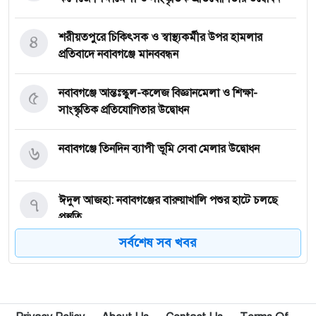
৪
শরীয়তপুরে চিকিৎসক ও স্বাস্থ্যকর্মীর উপর হামলার
প্রতিবাদে নবাবগঞ্জে মানববন্ধন
৫
নবাবগঞ্জে আন্তঃস্কুল-কলেজ বিজ্ঞানমেলা ও শিক্ষা-
সাংস্কৃতিক প্রতিযোগিতার উদ্বোধন
৬
নবাবগঞ্জে তিনদিন ব্যাপী ভূমি সেবা মেলার উদ্বোধন
৭
ঈদুল আজহা: নবাবগঞ্জের বারুয়াখালি পশুর হাটে চলছে
প্রস্তুতি
সর্বশেষ সব খবর
৮
নবাবগঞ্জে পরিস্কার পরিচ্ছন্নতা অভিযানে এমপি
৯
পপুলার লাইফ ইন্স্যুরেন্স পিএলসির নবাবগঞ্জ অঞ্চলে বার্ষিক