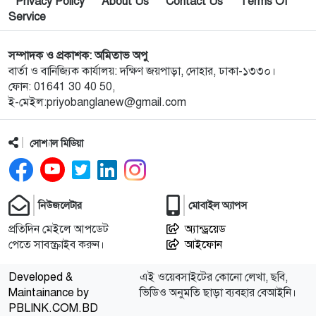
Privacy Policy
About Us
Contact Us
Terms Of
সম্মেলন ও চেক হস্তান্তর
Service
১০
আবু সাঈদ হত্যা মামলা: বেরোবি’র সাবেক ভিসি হাসিবুর
সম্পাদক ও প্রকাশক: অমিতাভ অপু
রশীদকে কারাগারে প্রেরণ
বার্তা ও বানিজ্যিক কার্যালয়: দক্ষিণ জয়পাড়া, দোহার, ঢাকা-১৩৩০।
ফোন: 01641 30 40 50,
ই-মেইল:priyobanglanew@gmail.com
১১
দোহারের চৈতাবাতরে মাদকবিরোধী সভা অনুষ্ঠিত
সোশ্যাল মিডিয়া
১২
নবাবগঞ্জে কিউডি পণ্যের প্রদর্শন ও প্রযুক্তিভিত্তিক মতবিনিময়
সভা
নিউজলেটার
মোবাইল অ্যাপস
১৩
দোহারে বসতবাড়িতে সংঘবদ্ধ ডাকাতদলের হানা, ৫৫ ভরি
স্বর্ণালংকার ও নগদ টাকা লুট
প্রতিদিন মেইলে আপডেট
অ্যান্ড্রয়েড
পেতে সাবস্ক্রাইব করুন।
আইফোন
১৪
টি-টেন ক্রিকেট টুর্নামেন্ট: কাশিমপুরকে হারিয়ে নতুন বান্দুরা
Developed &
এই ওয়েবসাইটের কোনো লেখা, ছবি,
অরুণাচল সংঘ চ্যাম্পিয়ন
Maintainance by
ভিডিও অনুমতি ছাড়া ব্যবহার বেআইনি।
PBLINK.COM.BD