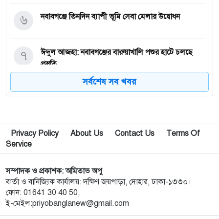
৬
নবাবগঞ্জে তিনদিন ব্যাপী ভূমি সেবা মেলার উদ্বোধন
৭
ঈদুল আজহা: নবাবগঞ্জের বারুয়াখালি পশুর হাটে চলছে
প্রস্তুতি
সর্বশেষ সব খবর
৮
নবাবগঞ্জে পরিস্কার পরিচ্ছন্নতা অভিযানে এমপি
৯
পপুলার লাইফ ইন্স্যুরেন্স পিএলসির নবাবগঞ্জ অঞ্চলে বার্ষিক
Privacy Policy
About Us
Contact Us
Terms Of
সম্মেলন ও চেক হস্তান্তর
Service
১০
আবু সাঈদ হত্যা মামলা: বেরোবি’র সাবেক ভিসি হাসিবুর
সম্পাদক ও প্রকাশক: অমিতাভ অপু
রশীদকে কারাগারে প্রেরণ
বার্তা ও বানিজ্যিক কার্যালয়: দক্ষিণ জয়পাড়া, দোহার, ঢাকা-১৩৩০।
ফোন: 01641 30 40 50,
ই-মেইল:priyobanglanew@gmail.com
১১
দোহারের চৈতাবাতরে মাদকবিরোধী সভা অনুষ্ঠিত