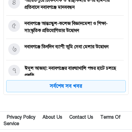
৪
শরীয়তপুরে চিকিৎসক ও স্বাস্থ্যকর্মীর উপর হামলার
প্রতিবাদে নবাবগঞ্জে মানববন্ধন
৫
নবাবগঞ্জে আন্তঃস্কুল-কলেজ বিজ্ঞানমেলা ও শিক্ষা-
সাংস্কৃতিক প্রতিযোগিতার উদ্বোধন
৬
নবাবগঞ্জে তিনদিন ব্যাপী ভূমি সেবা মেলার উদ্বোধন
৭
ঈদুল আজহা: নবাবগঞ্জের বারুয়াখালি পশুর হাটে চলছে
প্রস্তুতি
সর্বশেষ সব খবর
৮
নবাবগঞ্জে পরিস্কার পরিচ্ছন্নতা অভিযানে এমপি
৯
পপুলার লাইফ ইন্স্যুরেন্স পিএলসির নবাবগঞ্জ অঞ্চলে বার্ষিক
Privacy Policy
About Us
Contact Us
Terms Of
সম্মেলন ও চেক হস্তান্তর
Service