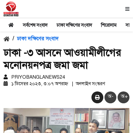
সর্বশেষ সংবাদ
ঢাকা দক্ষিণের সংবাদ
শিরোনাম
সার
/
ঢাকা দক্ষিণের সংবাদ
ঢাকা -৩ আসনে আওয়ামীলীগের
মনোনয়নপত্র জমা জমা
PRIYOBANGLANEWS24
১ ডিসেম্বর ২০২৩, ৩:০৭ অপরাহ্ন
|
অনলাইন সংস্করণ
অ-
অ+