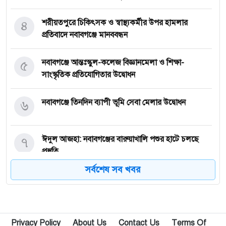
৪
শরীয়তপুরে চিকিৎসক ও স্বাস্থ্যকর্মীর উপর হামলার
প্রতিবাদে নবাবগঞ্জে মানববন্ধন
৫
নবাবগঞ্জে আন্তঃস্কুল-কলেজ বিজ্ঞানমেলা ও শিক্ষা-
সাংস্কৃতিক প্রতিযোগিতার উদ্বোধন
৬
নবাবগঞ্জে তিনদিন ব্যাপী ভূমি সেবা মেলার উদ্বোধন
৭
ঈদুল আজহা: নবাবগঞ্জের বারুয়াখালি পশুর হাটে চলছে
প্রস্তুতি
সর্বশেষ সব খবর
৮
নবাবগঞ্জে পরিস্কার পরিচ্ছন্নতা অভিযানে এমপি
৯
পপুলার লাইফ ইন্স্যুরেন্স পিএলসির নবাবগঞ্জ অঞ্চলে বার্ষিক
Privacy Policy
About Us
Contact Us
Terms Of