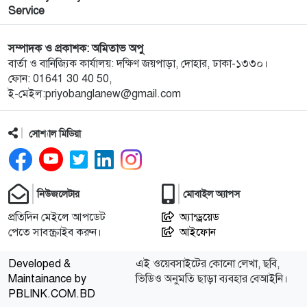
সম্মেলন ও চেক হস্তান্তর
Service
১০
আবু সাঈদ হত্যা মামলা: বেরোবি’র সাবেক ভিসি হাসিবুর
সম্পাদক ও প্রকাশক: অমিতাভ অপু
রশীদকে কারাগারে প্রেরণ
বার্তা ও বানিজ্যিক কার্যালয়: দক্ষিণ জয়পাড়া, দোহার, ঢাকা-১৩৩০।
ফোন: 01641 30 40 50,
ই-মেইল:priyobanglanew@gmail.com
১১
দোহারের চৈতাবাতরে মাদকবিরোধী সভা অনুষ্ঠিত
সোশ্যাল মিডিয়া
১২
নবাবগঞ্জে কিউডি পণ্যের প্রদর্শন ও প্রযুক্তিভিত্তিক মতবিনিময়
সভা
নিউজলেটার
মোবাইল অ্যাপস
১৩
দোহারে বসতবাড়িতে সংঘবদ্ধ ডাকাতদলের হানা, ৫৫ ভরি
স্বর্ণালংকার ও নগদ টাকা লুট
প্রতিদিন মেইলে আপডেট
অ্যান্ড্রয়েড
পেতে সাবস্ক্রাইব করুন।
আইফোন
১৪
টি-টেন ক্রিকেট টুর্নামেন্ট: কাশিমপুরকে হারিয়ে নতুন বান্দুরা
Developed &
এই ওয়েবসাইটের কোনো লেখা, ছবি,
অরুণাচল সংঘ চ্যাম্পিয়ন
Maintainance by
ভিডিও অনুমতি ছাড়া ব্যবহার বেআইনি।
PBLINK.COM.BD