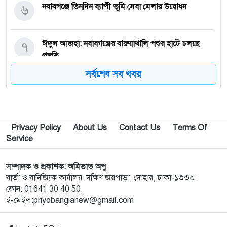
৬
নবাবগঞ্জে তিনদিন ব্যাপী ভূমি সেবা মেলার উদ্বোধন
৭
ঈদুল আজহা: নবাবগঞ্জের বারুয়াখালি পশুর হাটে চলছে
প্রস্তুতি
সর্বশেষ সব খবর
৮
নবাবগঞ্জে পরিস্কার পরিচ্ছন্নতা অভিযানে এমপি
৯
পপুলার লাইফ ইন্স্যুরেন্স পিএলসির নবাবগঞ্জ অঞ্চলে বার্ষিক
Privacy Policy
About Us
Contact Us
Terms Of
সম্মেলন ও চেক হস্তান্তর
Service
১০
আবু সাঈদ হত্যা মামলা: বেরোবি’র সাবেক ভিসি হাসিবুর
সম্পাদক ও প্রকাশক: অমিতাভ অপু
রশীদকে কারাগারে প্রেরণ
বার্তা ও বানিজ্যিক কার্যালয়: দক্ষিণ জয়পাড়া, দোহার, ঢাকা-১৩৩০।
ফোন: 01641 30 40 50,
ই-মেইল:priyobanglanew@gmail.com
১১
দোহারের চৈতাবাতরে মাদকবিরোধী সভা অনুষ্ঠিত