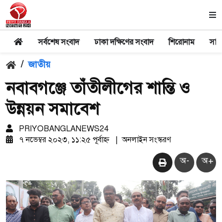
সর্বশেষ সংবাদ
ঢাকা দক্ষিণের সংবাদ
শিরোনাম
সার
/
জাতীয়
নবাবগঞ্জে তাঁতীলীগের শান্তি ও
উন্নয়ন সমাবেশ
PRIYOBANGLANEWS24
৭ নভেম্বর ২০২৩, ১১:২৫ পূর্বাহ্ন
|
অনলাইন সংস্করণ
অ-
অ+