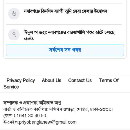
৬
নবাবগঞ্জে তিনদিন ব্যাপী ভূমি সেবা মেলার উদ্বোধন
৭
ঈদুল আজহা: নবাবগঞ্জের বারুয়াখালি পশুর হাটে চলছে
প্রস্তুতি
সর্বশেষ সব খবর
৮
নবাবগঞ্জে পরিস্কার পরিচ্ছন্নতা অভিযানে এমপি
৯
পপুলার লাইফ ইন্স্যুরেন্স পিএলসির নবাবগঞ্জ অঞ্চলে বার্ষিক
Privacy Policy
About Us
Contact Us
Terms Of
সম্মেলন ও চেক হস্তান্তর
Service
১০
আবু সাঈদ হত্যা মামলা: বেরোবি’র সাবেক ভিসি হাসিবুর
সম্পাদক ও প্রকাশক: অমিতাভ অপু
রশীদকে কারাগারে প্রেরণ
বার্তা ও বানিজ্যিক কার্যালয়: দক্ষিণ জয়পাড়া, দোহার, ঢাকা-১৩৩০।
ফোন: 01641 30 40 50,
ই-মেইল:priyobanglanew@gmail.com
১১
দোহারের চৈতাবাতরে মাদকবিরোধী সভা অনুষ্ঠিত