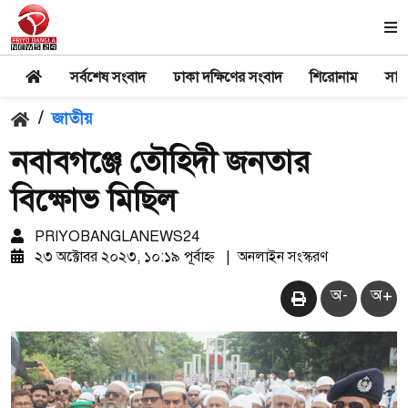
সর্বশেষ সংবাদ
ঢাকা দক্ষিণের সংবাদ
শিরোনাম
সার
/
জাতীয়
নবাবগঞ্জে তৌহিদী জনতার
বিক্ষোভ মিছিল
PRIYOBANGLANEWS24
২৩ অক্টোবর ২০২৩, ১০:১৯ পূর্বাহ্ন
|
অনলাইন সংস্করণ
অ-
অ+