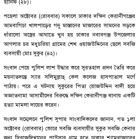
হানিফ (২৮)।
পহেলা অক্টোবর (রোববার) সকালে ঢাকার দক্ষিণ কেরানীগঞ্জের
আমবাগিচা খালপাড়ের গদু মাস্তানের মাজারের সামনের সড়কে
ধাঁরালো অস্ত্রের আঘাতে খুন হয় ঢাকার নবাবগঞ্জ উপজেলার
আগলার চর মধুচরিয়া গ্রামের শেখ ওয়াজউদ্দিনের ছেলে সবজি
ব্যবসায়ী মোঃ সুকুর (৪২)।
সংবাদ পেয়ে পুলিশ লাশ উদ্ধার করে সুরতহাল প্রদন তৈরি করে
ময়নাতদন্তে স্যার সলিমুল্লাহ্ কেল কলেজ হাসপাতাল মর্গে
পাঠায়। পরে এ ঘটনায় সুকুরের পিতা য়োজউদ্দিন বাদী হয়ে
অজ্ঞাতনামা আসামীদের বিরুদ্ধে দক্ষিণ কেরানীগঞ্জ থানায় একটি
হত্যা মামলা দায়ের করেন।
সংবাদ সম্মেলনে পুলিশ সুপার সাংবাদিকদের জানান, গত ১লা
অক্টোবর (রোববার) ভোরে সবজি ব্যবসায়ীর সুকুর সবজি কেনার
জন্য সিরাজদিখানের পাউসার গ্রাম হতে ঢাকার শ্যামবাজারের