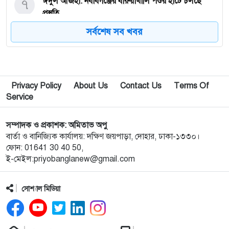
৭
ঈদুল আজহা: নবাবগঞ্জের বারুয়াখালি পশুর হাটে চলছে
প্রস্তুতি
সর্বশেষ সব খবর
৮
নবাবগঞ্জে পরিস্কার পরিচ্ছন্নতা অভিযানে এমপি
৯
পপুলার লাইফ ইন্স্যুরেন্স পিএলসির নবাবগঞ্জ অঞ্চলে বার্ষিক
Privacy Policy
About Us
Contact Us
Terms Of
সম্মেলন ও চেক হস্তান্তর
Service
১০
আবু সাঈদ হত্যা মামলা: বেরোবি’র সাবেক ভিসি হাসিবুর
সম্পাদক ও প্রকাশক: অমিতাভ অপু
রশীদকে কারাগারে প্রেরণ
বার্তা ও বানিজ্যিক কার্যালয়: দক্ষিণ জয়পাড়া, দোহার, ঢাকা-১৩৩০।
ফোন: 01641 30 40 50,
ই-মেইল:priyobanglanew@gmail.com
১১
দোহারের চৈতাবাতরে মাদকবিরোধী সভা অনুষ্ঠিত
সোশ্যাল মিডিয়া
১২
নবাবগঞ্জে কিউডি পণ্যের প্রদর্শন ও প্রযুক্তিভিত্তিক মতবিনিময়
সভা