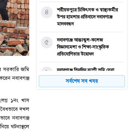
৪
শরীয়তপুরে চিকিৎসক ও স্বাস্থ্যকর্মীর
উপর হামলার প্রতিবাদে নবাবগঞ্জে
মানববন্ধন
৫
নবাবগঞ্জে আন্তঃস্কুল-কলেজ
বিজ্ঞানমেলা ও শিক্ষা-সাংস্কৃতিক
প্রতিযোগিতার উদ্বোধন
রে সরকারি জমি
৬
নবাবগঞ্জে তিনদিন ব্যাপী ভূমি সেবা
মেলার উদ্বোধন
 করেন নবাবগঞ্জ
সর্বশেষ সব খবর
৭
ঈদুল আজহা: নবাবগঞ্জের বারুয়াখালি
ংলগ্ন ১নং খাস
পশুর হাটে চলছে প্রস্তুতি
 অবৈধভাবে দখল
৮
নবাবগঞ্জে পরিস্কার পরিচ্ছন্নতা অভিযানে
ভাবে নবাবগঞ্জ
এমপি
িয়ে ঘটনাস্থলে