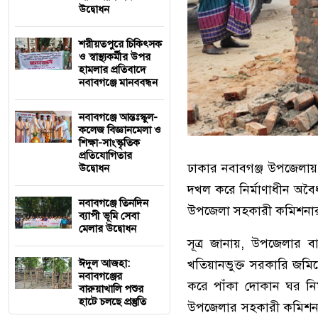
উদ্বোধন
শরীয়তপুরে চিকিৎসক
ও স্বাস্থ্যকর্মীর উপর
হামলার প্রতিবাদে
নবাবগঞ্জে মানববন্ধন
নবাবগঞ্জে আন্তঃস্কুল-
কলেজ বিজ্ঞানমেলা ও
শিক্ষা-সাংস্কৃতিক
প্রতিযোগিতার
ঢাকার নবাবগঞ্জ উপজেলায়
উদ্বোধন
দখল করে নির্মাণাধীন অবৈধ
নবাবগঞ্জে তিনদিন
উপজেলা সহকারী কমিশনার (ভূ
ব্যাপী ভূমি সেবা
মেলার উদ্বোধন
সূত্র জানায়, উপজেলার বা
ঈদুল আজহা:
খতিয়ানভুক্ত সরকারি জমি
নবাবগঞ্জের
করে পাঁকা দোকান ঘর নির
বারুয়াখালি পশুর
হাটে চলছে প্রস্তুতি
উপজেলার সহকারী কমিশনার