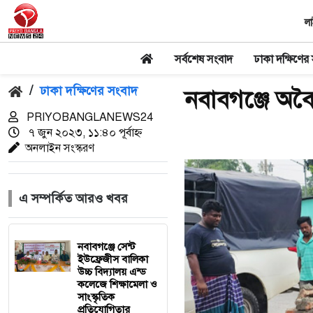
লা
সর্বশেষ সংবাদ
ঢাকা দক্ষিণের
/
ঢাকা দক্ষিণের সংবাদ
নবাবগঞ্জে অবৈ
PRIYOBANGLANEWS24
৭ জুন ২০২৩, ১১:৪০ পূর্বাহ্ন
অনলাইন সংস্করণ
এ সম্পর্কিত আরও খবর
নবাবগঞ্জে সেন্ট
ইউফ্রেজীস বালিকা
উচ্চ বিদ্যালয় এন্ড
কলেজে শিক্ষামেলা ও
সাংস্কৃতিক
প্রতিযোগিতার