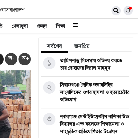
্রবাসে বাংলাদেশ
তি
খেলাধূলা
প্রচ্ছদ
শিক্ষা
সর্বশেষ
জনপ্রিয়
অ-
অ+
১
তামিলনাড়ু সিনেমায় অভিনয় করতে
চায় দোহারের বিল্লাল মাহমুদ
২
সিরাজগঞ্জে দৈনিক জবাবদিহির
সাংবাদিকের ওপর হামলা ও হত্যাচেষ্টার
অভিযোগ
৩
নবাবগঞ্জে সেন্ট ইউফ্রেজীস বালিকা উচ্চ
বিদ্যালয় এন্ড কলেজে শিক্ষামেলা ও
সাংস্কৃতিক প্রতিযোগিতার উদ্বোধন