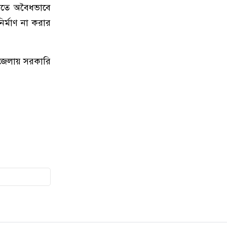
মিতে অবৈধভাবে
৯
পপুলার লাইফ ইন্স্যুরেন্স পিএলসির
ির্মাণ না করার
নবাবগঞ্জ অঞ্চলে বার্ষিক সম্মেলন ও চেক
হস্তান্তর
উপজেলায় সরকারি
১০
আবু সাঈদ হত্যা মামলা: বেরোবি’র
সাবেক ভিসি হাসিবুর রশীদকে
কারাগারে প্রেরণ
১১
দোহারের চৈতাবাতরে মাদকবিরোধী
সভা অনুষ্ঠিত
১২
নবাবগঞ্জে কিউডি পণ্যের প্রদর্শন ও
প্রযুক্তিভিত্তিক মতবিনিময় সভা
১৩
দোহারে বসতবাড়িতে সংঘবদ্ধ
ডাকাতদলের হানা, ৫৫ ভরি স্বর্ণালংকার
ও নগদ টাকা লুট