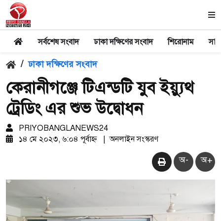
সর্বশেষ সংবাদ
ঢাকা দক্ষিণের সংবাদ
শিরোনাম
সার
/
ঢাকা দক্ষিণের সংবাদ
কেরানীগঞ্জে টিএন্ডটি যুব ইয়্যুথ
ট্রেডিং এর শুভ উদ্বোধন
PRIYOBANGLANEWS24
১৪ মে ২০২৩, ৬:০৪ পূর্বাহ্ন
|
অনলাইন সংস্করণ
অ-
অ+