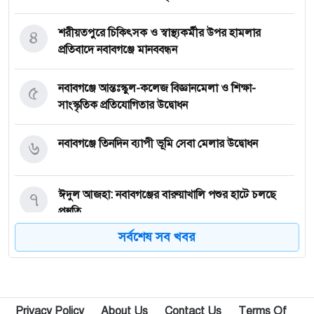
৪
শরীয়তপুরে চিকিৎসক ও স্বাস্থ্যকর্মীর উপর হামলার
প্রতিবাদে নবাবগঞ্জে মানববন্ধন
৫
নবাবগঞ্জে আন্তঃস্কুল-কলেজ বিজ্ঞানমেলা ও শিক্ষা-
সাংস্কৃতিক প্রতিযোগিতার উদ্বোধন
৬
নবাবগঞ্জে তিনদিন ব্যাপী ভূমি সেবা মেলার উদ্বোধন
৭
ঈদুল আজহা: নবাবগঞ্জের বারুয়াখালি পশুর হাটে চলছে
প্রস্তুতি
সর্বশেষ সব খবর
৮
নবাবগঞ্জে পরিস্কার পরিচ্ছন্নতা অভিযানে এমপি
৯
পপুলার লাইফ ইন্স্যুরেন্স পিএলসির নবাবগঞ্জ অঞ্চলে বার্ষিক
Privacy Policy
About Us
Contact Us
Terms Of