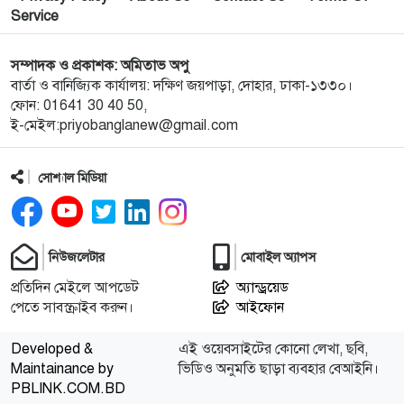
সম্মেলন ও চেক হস্তান্তর
Service
১০
আবু সাঈদ হত্যা মামলা: বেরোবি’র সাবেক ভিসি হাসিবুর
সম্পাদক ও প্রকাশক: অমিতাভ অপু
রশীদকে কারাগারে প্রেরণ
বার্তা ও বানিজ্যিক কার্যালয়: দক্ষিণ জয়পাড়া, দোহার, ঢাকা-১৩৩০।
ফোন: 01641 30 40 50,
ই-মেইল:priyobanglanew@gmail.com
১১
দোহারের চৈতাবাতরে মাদকবিরোধী সভা অনুষ্ঠিত
সোশ্যাল মিডিয়া
১২
নবাবগঞ্জে কিউডি পণ্যের প্রদর্শন ও প্রযুক্তিভিত্তিক মতবিনিময়
সভা
নিউজলেটার
মোবাইল অ্যাপস
১৩
দোহারে বসতবাড়িতে সংঘবদ্ধ ডাকাতদলের হানা, ৫৫ ভরি
স্বর্ণালংকার ও নগদ টাকা লুট
প্রতিদিন মেইলে আপডেট
অ্যান্ড্রয়েড
পেতে সাবস্ক্রাইব করুন।
আইফোন
১৪
টি-টেন ক্রিকেট টুর্নামেন্ট: কাশিমপুরকে হারিয়ে নতুন বান্দুরা
Developed &
এই ওয়েবসাইটের কোনো লেখা, ছবি,
অরুণাচল সংঘ চ্যাম্পিয়ন
Maintainance by
ভিডিও অনুমতি ছাড়া ব্যবহার বেআইনি।
PBLINK.COM.BD