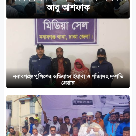
আবু আশফাক
নবাবগঞ্জে পুলিশের অভিযানে ইয়াবা ও গাঁজাসহ দম্পতি
গ্রেপ্তার