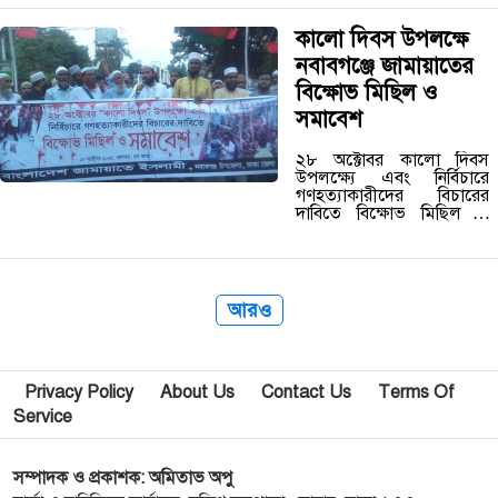
নুরুল ইসলাম নবাবগঞ্জের
চুড়াইন ইউনিয়নে ব্যাপক
কালো দিবস উপলক্ষে
গণসংযোগ করেছেন।…
নবাবগঞ্জে জামায়াতের
বিক্ষোভ মিছিল ও
সমাবেশ
২৮ অক্টোবর কালো দিবস
উপলক্ষ্যে এবং নির্বিচারে
গণহত্যাকারীদের বিচারের
দাবিতে বিক্ষোভ মিছিল ও
সমাবেশ করেছে বাংলাদেশ
জামায়াতে ইসলামী নবাবগঞ্জ
উপজেলা। মঙ্গলবার বিকালে
উপজেলার বাগমারা স্কুল
প্রাঙ্গণ থেকে উপজেলা আমীর
আরও
মাওলানা…
Privacy Policy
About Us
Contact Us
Terms Of
Service
সম্পাদক ও প্রকাশক: অমিতাভ অপু