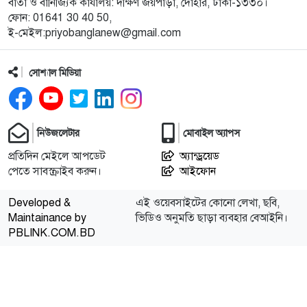
বার্তা ও বানিজ্যিক কার্যালয়: দক্ষিণ জয়পাড়া, দোহার, ঢাকা-১৩৩০।
ফোন: 01641 30 40 50,
ই-মেইল:priyobanglanew@gmail.com
সোশ্যাল মিডিয়া
নিউজলেটার
মোবাইল অ্যাপস
প্রতিদিন মেইলে আপডেট
অ্যান্ড্রয়েড
পেতে সাবস্ক্রাইব করুন।
আইফোন
Developed &
এই ওয়েবসাইটের কোনো লেখা, ছবি,
Maintainance by
ভিডিও অনুমতি ছাড়া ব্যবহার বেআইনি।
PBLINK.COM.BD