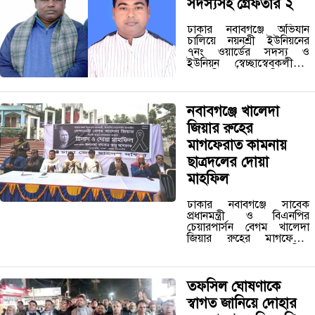
সদস্যসহ গ্রেফতার ২
ঢাকার নবাবগঞ্জে অভিযান
চালিয়ে নয়নশ্রী ইউনিয়নের
৭নং ওয়ার্ডের সদস্য ও
ইউনিয়ন স্বেচ্ছাস্বেবকলীগের
সভাপতি সাইদুর কবির সুমন
(৪০) এবং আওয়ামী লীগ
নেতা মো. মুক্তার সিকদার
খৈমদ্দিন (৫০) কে গ্রেফতার
নবাবগঞ্জে খালেদা
করেছে পুলিশ।…
জিয়ার রুহের
মাগফেরাত কামনায়
ছাত্রদলের দোয়া
মাহফিল
ঢাকার নবাবগঞ্জে সাবেক
প্রধানমন্ত্রী ও বিএনপির
চেয়ারপার্সন বেগম খালেদা
জিয়ার রুহের মাগফেরাত
কামনা করে দোয়া মাহফিল
অনুষ্ঠিত হয়েছে। শুক্রবার বেলা
সাড়ে ১১টায় উপজেলার
কেন্দ্রীয় শহীদ মিনার প্রাঙ্গণে
তফসিল ঘোষণাকে
এর আয়োজন করেন…
স্বাগত জানিয়ে দোহার