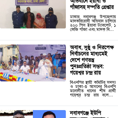
অভিযানে ইয়াবা ও
গাঁজাসহ দম্পতি গ্রেপ্তার
ঢাকার নবাবগঞ্জ উপজেলায়
মাদকবিরোধী অভিযান চালিয়ে
২০০ পিস ইয়াবা ট্যাবলেট, ১
কেজি গাঁজা এবং মাদক বিক্রির
নগদ ২ হাজার ৫০০ টাকাসহ
দুই মাদক ব্যবসায়ীকে গ্রেপ্তার
করেছে নবাবগঞ্জ থানা পুলিশ।
গ্রেপ্তারকৃতরা…
অবাধ, সুষ্ঠু ও নিরপেক্ষ
নির্বাচনের মাধ্যমেই
দেশে গণতন্ত্র
পুনঃপ্রতিষ্ঠা সম্ভব:
গয়েশ্বর চন্দ্র রায়
বিএনপির স্থায়ী কমিটির সদস্য
ও ঢাকা-৩ আসনের বিএনপি
মনোনীত ধানের শীষ প্রার্থী
গয়েশ্বর চন্দ্র রায় বলেছেন,
ভোটাধিকার প্রয়োগের
মাধ্যমেই জনগণ রাষ্ট্রের প্রকৃত
মালিকানা ফিরে পাবে। একটি
অবাধ, সুষ্ঠু ও নিরপেক্ষ…
নবাবগঞ্জে ইউপি