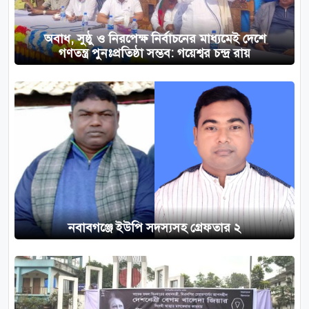
অবাধ, সুষ্ঠু ও নিরপেক্ষ নির্বাচনের মাধ্যমেই দেশে
গণতন্ত্র পুনঃপ্রতিষ্ঠা সম্ভব: গয়েশ্বর চন্দ্র রায়
নবাবগঞ্জে ইউপি সদস্যসহ গ্রেফতার ২