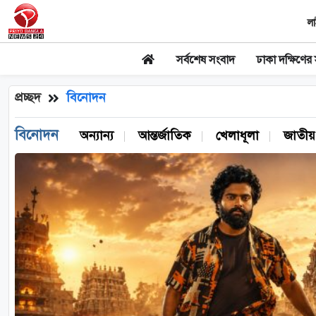
লা
সর্বশেষ সংবাদ
ঢাকা দক্ষিণের
প্রচ্ছদ
বিনোদন
বিনোদন
অন‌্যান‌্য
আন্তর্জাতিক
খেলাধূলা
জাতীয়