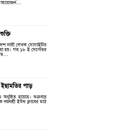
সবের আয়োজন…
ুক্তি
লাদেশ নারী লেখক সোসাইটির
েওয়া হয়। গত ১৮ ই সেপ্টেম্বর
য়াম…
িত ইছামতির পাড়
অনুষ্ঠিত হয়েছে। শুক্রবার
 নয়নশ্রী ইউথ ক্লাবের মাঠ