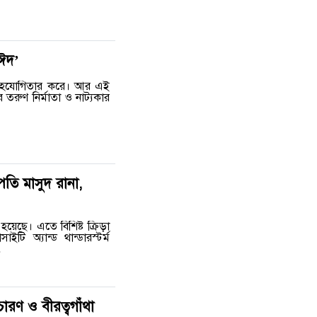
 ঈদ’
ে সহযোগিতার করে। আর এই
তরুণ নির্মাতা ও নাট্যকার
পতি মাসুদ রানা,
য়েছে। এতে বিশিষ্ট ক্রিড়া
ি অ্যান্ড থান্ডারস্টর্ম
…
তিচারণ ও বীরত্বগাঁথা