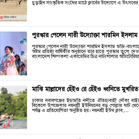
চুড়াইন সাংস্কৃতিক সংঘের মাঠে ক্লাবের উদ্যোগে এ উৎ
পুরস্কার পেলেন নারী উদ্যোক্তা শারমিন ইসলাম শ
পুরস্কার পেলেন নারী উদ্যোক্তা শারমিন ইসলাম শুক্তি।বাং
অষ্টম প্রতিষ্ঠা বার্ষিকীর অনুষ্ঠানে তার হাতে পুরস্কার তুলে দ
বাংলাদেশ শিল্পকলা একাডেমির চিত্র নাট্যশালার অডিটোরি
মাঝি মাল্লাদের হেঁইও রে হেঁইও ধ্বনিতে মুখর
ঢাকার নবাবগঞ্জের ইছামতি নদীতে ঐতিহ্যবাহী নৌকা বাইচ 
বিকেলে উপজেলার নয়নশ্রী ইউনিয়নের বড় গোল্লার ঘাট থেকে
পর্যন্ত এ প্রতিযোগিতা অনুষ্ঠিত হয়। নয়নশ্রী ইউথ ক্লাব,…