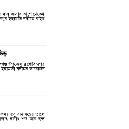
াদ্র মাস আসার আগে থেকেই
েপুর ইছামতি নদীতে বাইচ
ভিড়
বগঞ্জ উপজেলার গোবিন্দপুর
নিবার ইছামতী নদীতে আয়োজন
। তবু বাদ্যযন্ত্রের তালে
 ছলাৎ ছলাৎ শব্দ আর ছন্দ