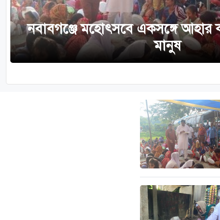
নবাবগঞ্জে মহোৎসবে একসঙ্গে আহার 
মানুষ