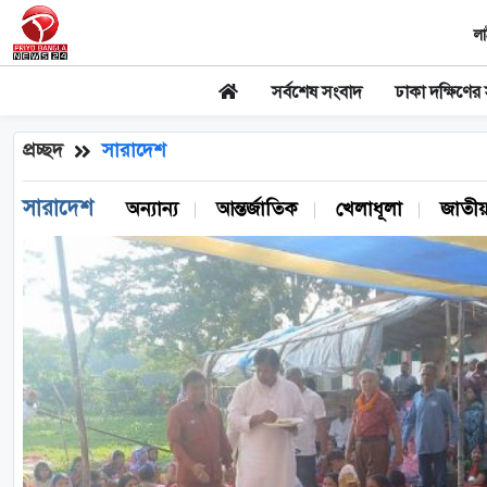
লা
সর্বশেষ সংবাদ
ঢাকা দক্ষিণের
প্রচ্ছদ
সারাদেশ
সারাদেশ
অন‌্যান‌্য
আন্তর্জাতিক
খেলাধূলা
জাতী