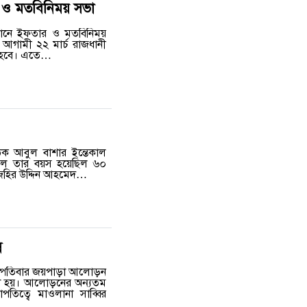
 ও মতবিনিময় সভা
মানে ইফতার ও মতবিনিময়
আগামী ২২ মার্চ রাজধানী
িত হবে। এতে…
ক আবুল বাশার ইন্তেকাল
যকালে তার বয়স হয়েছিল ৬০
 জহির উদ্দিন আহমেদ…
ন
হস্পতিবার জয়পাড়া আলোড়ন
রা হয়। আলোড়নের অন্যতম
পতিত্বে মাওলানা সাব্বির