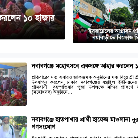
করলেন ১০ হাজার
ইসরায়েলের আগ্রাসন প্র
নয়াবাড়ীতে বিক্ষোভ 
নবাবগঞ্জে মহোৎসবে একসঙ্গে আহার করলেন ১
প্রতিবারের মত এবারও জাকজমক অনুষ্ঠানের মধ্য দিয়ে শ্রী শ্র
উদযাপন করলেন ঢাকার নবাবগঞ্জের যন্ত্রাইল ইউনিয়নের গো
গ্রামবাসী। বৃহস্পতিবার পূজা উপলক্ষে মন্দির প্রাঙ্গণে
(মহোৎসব) অনুষ্ঠানে…
নবাবগঞ্জে হাতপাখার প্রার্থী হাফেজ মাওলানা ন
গণসংযোগ