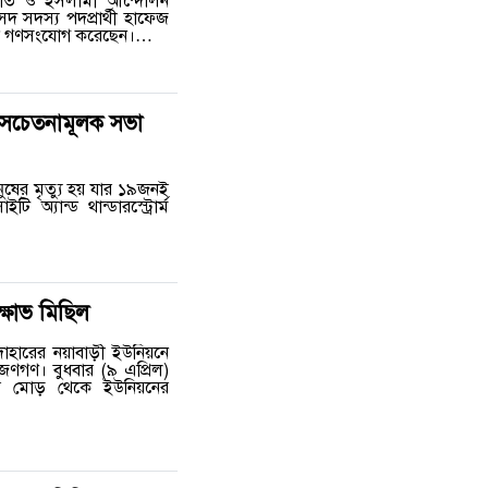
পতি ও ইসলামী আন্দোলন
 সদস্য পদপ্রার্থী হাফেজ
াপক গণসংযোগ করেছেন।…
ে সচেতনামূলক সভা
ষের মৃত্যু হয় যার ১৯জনই
অ্যান্ড থান্ডারস্ট্রোর্ম
্ষোভ মিছিল
দোহারের নয়াবাড়ী ইউনিয়নে
 জণগণ। বুধবার (৯ এপ্রিল)
ের মোড় থেকে ইউনিয়নের