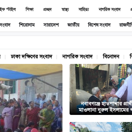
ইফ স্টাইল
শিক্ষা
প্রচ্ছদ
স্বাস্থ‌্য
সাহিত‌্য
নাগরিক সংবাদ
প
 সংবাদ
শিরোনাম
সারাদেশ
জাতীয়
বিশেষ সংবাদ
রাজনী
য়
ঢাকা দক্ষিণের সংবাদ
নাগরিক সংবাদ
বিনোদন
নবাবগঞ্জে হাতপাখার প্রার
মাওলানা নুরুল ইসলামের